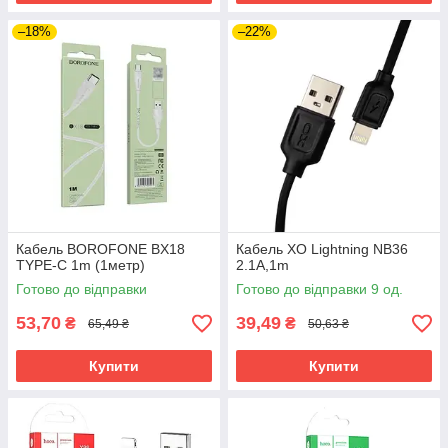
–18%
–22%
Кабель BOROFONE BX18
Кабель XO Lightning NB36
TYPE-C 1m (1метр)
2.1A,1m
Готово до відправки
Готово до відправки 9 од.
53,70
39,49
₴
₴
65,49 ₴
50,63 ₴
Купити
Купити