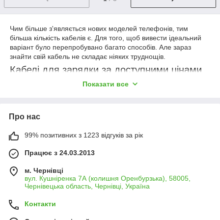
Чим більше з'являється нових моделей телефонів, тим
більша кількість кабелів є. Для того, щоб вивести ідеальний
варіант було перепробувано багато способів. Але зараз
знайти свій кабель не складає ніяких труднощів.
Кабелі для зарядки за доступними цінами
Для того, що придбати свій кабель не треба довго ходити і
Показати все
шукати варіанти. Їх є величезна кількість на будь-який смак,
гаманець і потреби. Можна виділити такі типи кабелів:
Lightning – підходить до продукції APPLE.
Про нас
micro-USB – це дуже популярний варіант. Адже його
99% позитивних з 1223 відгуків за рік
порт підходить до більшості смартфонів і планшетів.
mini USB – підходить для тих приладів, у яких роз'єм
Працює з 24.03.2013
менше стандартного. Наприклад, до камер, плеєрів,
ігрових контролерів.
м. Чернівці
вул. Кушніренка 7А (колишня Оренбурзька), 58005,
USB Type - C – дуже популярний для гаджетів різних
Чернівецька область, Чернівці, Україна
моделей. Він невеликий, має високу швидкість обміну
даними.
Контакти
Кабелі мають різні кольори і довжину (20 см, 1 м, 1,2 м, 1,5 м,