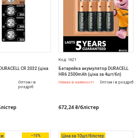
1621
DURACELL CR 2032 (ціна
Батарейка акумулятор DURACELL
HR6 2500mAh (ціна за 4шт/бл)
Оптом і в
Немає в наявності
Оптом і в роздріб
роздріб
+380 (63) 151-46-77
блістер
672,24 ₴/блістер
аж
–10%
Ціна за 10шт/блістер