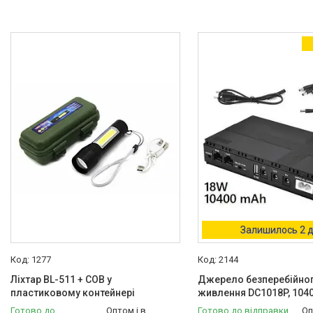
Залишилось 2 д
1277
2144
Ліхтар BL-511 + COB у
Джерело безперебійно
пластиковому контейнері
живлення DC1018P, 104
Готово до
Оптом і в
Готово до відправки
Оп