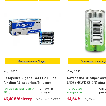
Залишилось 2 дні
Залишилось 2 д
1635
2313
Батарейка Gigacell AAA LR3 Super
Батарейка GP Super Alka
Alkaline (Ціна за 4шт/блістер)
LR03 (NEW DESIGN) ціна 
Готово до відправки
Оптом і в
Готово до
Опто
20 од.
роздріб
відправки
розд
46,40 ₴/блістер
14,64 ₴
52,73 ₴/блістер
15,25 ₴