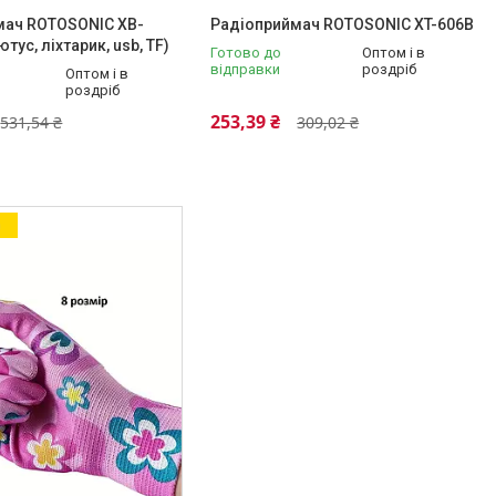
мач ROTOSONIC XB-
Радіоприймач ROTOSONIC XT-606B
тус, ліхтарик, usb, TF)
Готово до
Оптом і в
відправки
роздріб
Оптом і в
роздріб
253,39 ₴
531,54 ₴
309,02 ₴