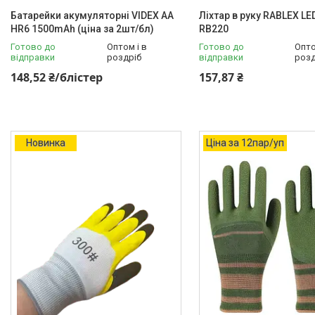
Батарейки акумуляторні VIDEX AA
Ліхтар в руку RABLEX L
HR6 1500mAh (ціна за 2шт/бл)
RB220
Готово до
Оптом і в
Готово до
Опто
відправки
роздріб
відправки
розд
148,52 ₴/блістер
157,87 ₴
Новинка
Ціна за 12пар/уп