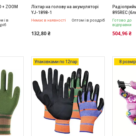
ED + ZOOM
Ліхтар на голову на акумуляторі
Радіоприй
YJ-1898-1
895REC (блю
м і в
Немає в наявності
Оптом і в роздріб
Готово до
ріб
відправки
+380 (63) 151-46-77
132,80 ₴
504,96 ₴
Упаковками по 12пар
8 розмір