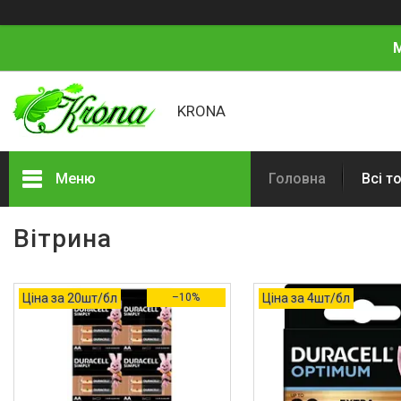
М
KRONA
Меню
Головна
Всі т
Всі товари
Вітрина
Про нас
Відгуки
Ціна за 20шт/бл
–10%
Ціна за 4шт/бл