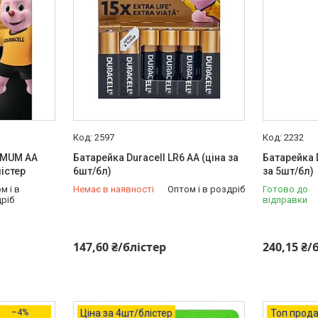
2597
2232
TIMUM AA
Батарейка Duracell LR6 АА (ціна за
Батарейка 
істер
6шт/бл)
за 5шт/бл)
м і в
Немає в наявності
Оптом і в роздріб
Готово до
ріб
відправки
+380 (63) 151-46-77
147,60 ₴/блістер
240,15 ₴/
–4%
Ціна за 4шт/блістер
Топ прод