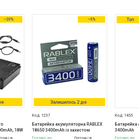
–20%
–5%
Топ
ні
Залишилось 2 дні
1237
1455
го
Батарейка акумуляторна RABLEX
Батарейка 
00mAh, 18W
18650 3400mAh із захистом
3400mAh
том і в
Готово до
Оптом і в
Готово до