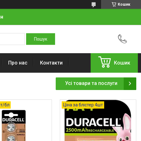
Кошик
рн
Про нас
Контакти
Кошик
Усі товари та послуги
шт/бл
Ціна за блістер 4шт