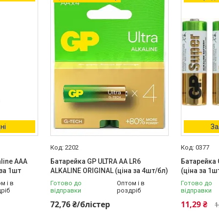
ні
За
2202
0377
line AAA
Батарейка GP ULTRA AA LR6
Батарейка G
за 1шт
ALKALINE ORIGINAL (ціна за 4шт/бл)
(ціна за 1ш
м і в
Готово до
Оптом і в
Готово до
ріб
відправки
роздріб
відправки
72,76 ₴/блістер
11,29 ₴
1