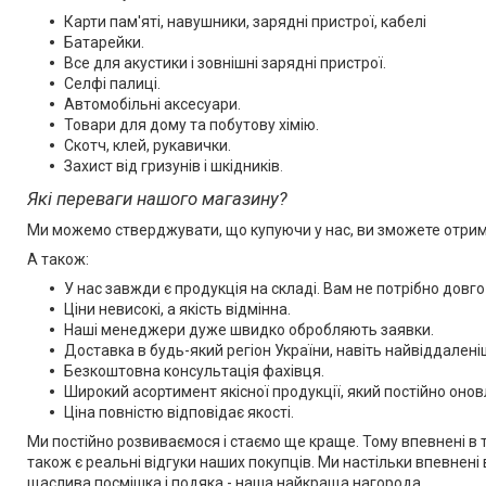
Карти пам'яті, навушники, зарядні пристрої, кабелі
Батарейки.
Все для акустики і зовнішні зарядні пристрої.
Селфі палиці.
Автомобільні аксесуари.
Товари для дому та побутову хімію.
Скотч, клей, рукавички.
Захист від гризунів і шкідників
.
Які переваги нашого магазину?
Ми можемо стверджувати, що купуючи у нас, ви зможете отримат
А також:
У нас завжди є продукція на складі. Вам не потрібно довго 
Ціни невисокі, а якість відмінна.
Наші менеджери дуже швидко обробляють заявки.
Доставка в будь-який регіон України, навіть найвіддалені
Безкоштовна консультація фахівця.
Широкий асортимент якісної продукції, який постійно оно
Ціна повністю відповідає якості.
Ми постійно розвиваємося і стаємо ще краще. Тому впевнені в т
також є реальні відгуки наших покупців. Ми настільки впевнені
щаслива посмішка і подяка - наша найкраща нагорода.