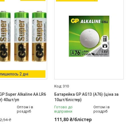
лишилось 2 дні
310
P Super Alkaline AA LR6
Батарейка GP AG13 (A76) (ціна за
т) 40шт/уп
10шт/блістер)
Оптом і в
Готово до
Оптом і в
роздріб
відправки
роздріб
111,80 ₴/блістер
2,54 ₴