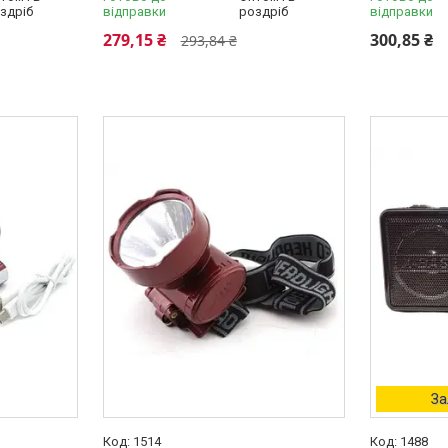
здріб
відправки
роздріб
відправки
279,15 ₴
300,85 ₴
293,84 ₴
За
1514
1488