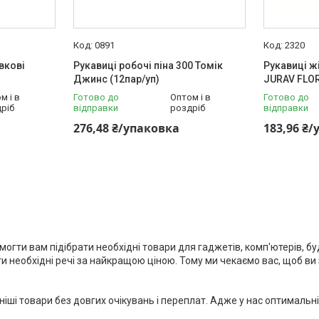
0891
2320
вкові
Рукавиці робочі піна 300 Томік
Рукавиці жі
Джинс (12пар/уп)
JURAV FLOR
м і в
Готово до
Оптом і в
Готово до
ріб
відправки
роздріб
відправки
276,48 ₴/упаковка
183,96 ₴
огти вам підібрати необхідні товари для гаджетів, комп'ютерів, буд
и необхідні речі за найкращою ціною. Тому ми чекаємо вас, щоб ви
і товари без довгих очікувань і переплат. Адже у нас оптимальні ц