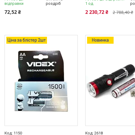
відправки
роздріб
1 од.
ро
72,52 ₴
2 230,72 ₴
2 788,40 ₴
Ціна за блістер 2шт
Новинка
1150
2618