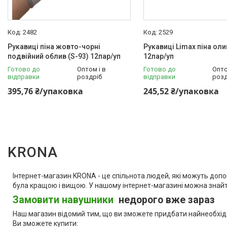
2482
2529
Рукавиці піна жовто-чорні
Рукавиці Limax піна оли
подвійний облив (S-93) 12пар/уп
12пар/уп
Готово до
Оптом і в
Готово до
Опто
відправки
роздріб
відправки
розд
395,76 ₴/упаковка
245,52 ₴/упаковка
KRONA
Інтернет-магазин KRONA - це спільнота людей, які можуть допом
була кращою і вищою. У нашому інтернет-магазині можна знайт
Замовити навушники
недорого вже зараз
Наш магазин відомий тим, що ви зможете придбати найнеобхідніш
Ви зможете купити: