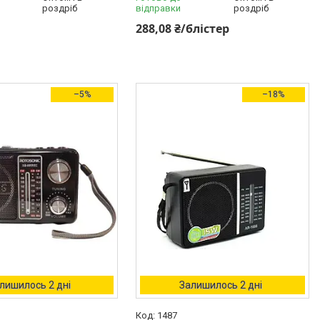
роздріб
відправки
роздріб
288,08 ₴/блістер
–5%
–18%
лишилось 2 дні
Залишилось 2 дні
1487