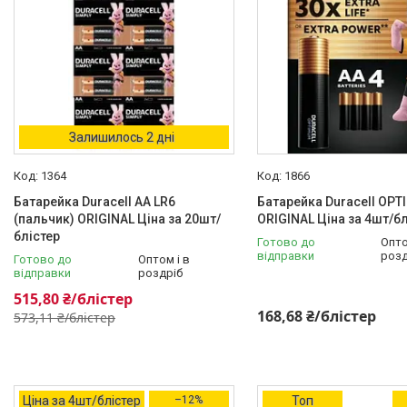
Залишилось 2 дні
1364
1866
Батарейка Duracell AA LR6
Батарейка Duracell OP
(пальчик) ORIGINAL Ціна за 20шт/
ORIGINAL Ціна за 4шт/бл
блістер
Готово до
Опто
відправки
розд
Готово до
Оптом і в
відправки
роздріб
515,80 ₴/блістер
168,68 ₴/блістер
573,11 ₴/блістер
Ціна за 4шт/блістер
–12%
Топ