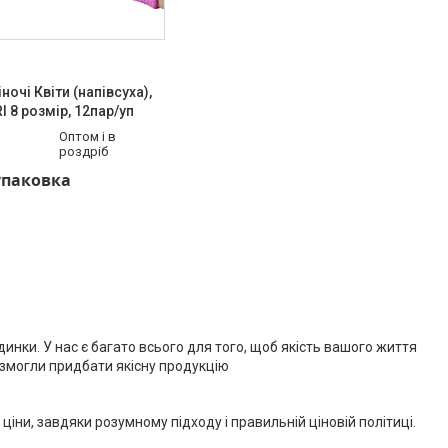
ночі Квіти (напівсуха),
I 8 розмір, 12пар/уп
Оптом і в
роздріб
/упаковка
инки. У нас є багато всього для того, щоб якість вашого життя
 змогли придбати якісну продукцію
іни, завдяки розумному підходу і правильній ціновій політиці.