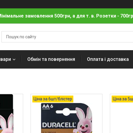
інімальне замовлення 500грн, а для т. в. Розетки - 700г
овари
Обмін та повернення
Оплата і доставка
Ціна за 6шт/блістер
Ціна за 5