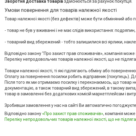
Зворотня доставка товарів
здійснюється за рахунок покупця.
Умови повернення для товарів належної якості
Товар належної якості (без дефектів) може бути обміняний або п
- товар не був у вживанні і не має слідів використання: подряпин,
- товарний вид збережений - тобто залишилися всі ярлики, накле
Відповідно закону "Про захист прав споживачів», компанія може в
Переліку непродовольчих товарів належної якості, що не підляга
Товари належної якості, ті які пділягають обміну або поверненн
Оплату за повернення посилки робить відправник (покупець). Дл
Після того як ми отримаємо посилку і переконаємось, що товар не 
документацію, а також товарний вид збережений, в такому випадк
товар в замовленні без додаткових комісій маркетплейсам і витрат
Зробивши замовлення у нас на сайті Ви автоматично погоджуєте
Відповідно закону
«Про захист прав споживачів»
, компанія може
Переліку непродовольчих товарів належної якості, що не підляг