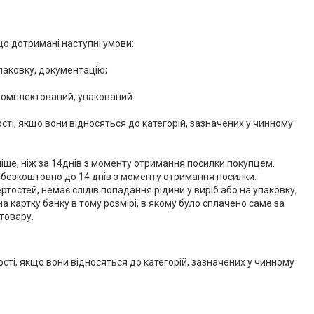
о дотримані наступні умови:

упаковку, документацію;

комплектований, упакований.

ті, якщо вони відносяться до категорій, зазначених у чинному 
іше, ніж за 14днів з моменту отримання посилки покупцем.

безкоштовно до 14 днів з моменту отримання посилки.

ртостей, немає слідів попадання рідини у виріб або на упаковку, 
картку банку в тому розмірі, в якому було сплачено саме за 
товару.

ості, якщо вони відносяться до категорій, зазначених у чинному