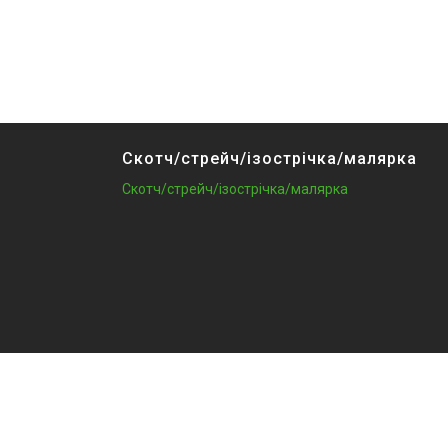
Скотч/стрейч/ізострічка/малярка
Скотч/стрейч/ізострічка/малярка