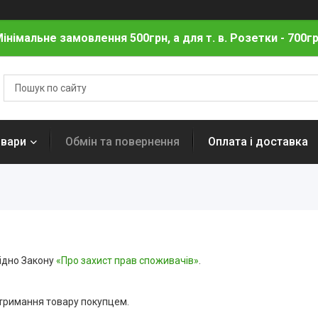
інімальне замовлення 500грн, а для т. в. Розетки - 700г
овари
Обмін та повернення
Оплата і доставка
гідно Закону
«Про захист прав споживачів»
.
тримання товару покупцем.