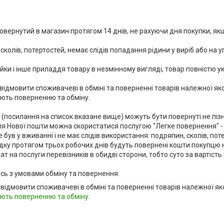
овернутий в магазин протягом 14 днів, не рахуючи дня покупки, якщ
 сколів, потертостей, немає слідів попадання рідини у виріб або на 
йки і інше приладдя товару в незмінному вигляді, товар повністю у
ідмовити споживачеві в обміні та поверненні товарів належної якос
ють поверненню та обміну. 

ю (посилання на список вказане вище) можуть бути повернуті не пізн
я Нової пошти можна скористатися послугою "Легке повернення" - 
був у вживанні і не має слідів використання: подряпин, сколів, поте
у протягом трьох робочих днів будуть повернені кошти покупцю на 
 на послуги перевізників в обидві сторони, тобто суто за вартість 
сь з умовами обміну та повернення.
 відмовити споживачеві в обміні та поверненні товарів належної як
ають поверненню та обміну
.