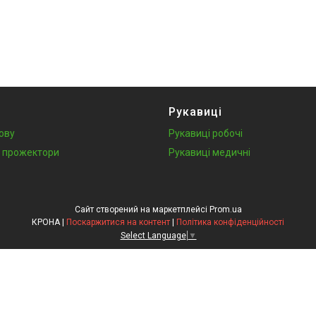
Рукавиці
лову
Рукавиці робочі
у, прожектори
Рукавиці медичні
Сайт створений на маркетплейсі
Prom.ua
КРОНА |
Поскаржитися на контент
|
Політика конфіденційності
Select Language
▼