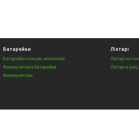
Батарейки
Ліхтарі
Батарейки сольові, алкалінові
Ліхтарі на го
Аккумуляторні батарейки
Ліхтарі в рук
Аккумулятори