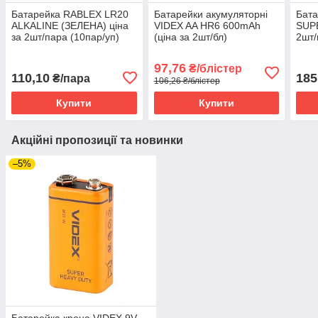
Батарейка RABLEX LR20
Батарейки акумуляторні
Бат
ALKALINE (ЗЕЛЕНА) ціна
VIDEX AA HR6 600mAh
SUPE
за 2шт/пара (10пар/уп)
(ціна за 2шт/бл)
2шт/
97,76
₴/блістер
110,10
185
₴/пара
106,26 ₴/блістер
Купити
Купити
Акційні пропозиції та новинки
–5%
Батарейка крона VIDEX 9V