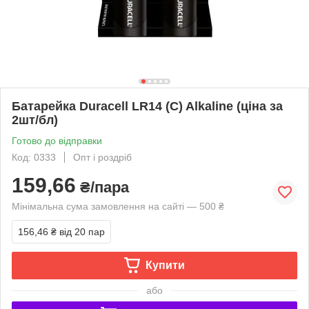
Батарейка Duracell LR14 (С) Alkaline (ціна за
2шт/бл)
Готово до відправки
Код: 0333
Опт і роздріб
159,66
₴/пара
Мінімальна сума замовлення на сайті — 500 ₴
156,46 ₴
від 20 пар
Купити
або