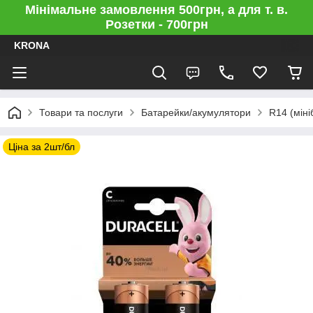
Мінімальне замовлення 500грн, а для т. в.
Розетки - 700грн
KRONA
Товари та послуги
Батарейки/акумулятори
R14 (міні
Ціна за 2шт/бл