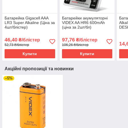
Батарейка Gigacell AAA
Батарейки акумуляторні
Бата
LR3 Super Alkaline (Ціна за
VIDEX AA HR6 600mAh
Alka
4шт/блістер)
(ціна за 2шт/бл)
DESI
46,40
97,76
₴/блістер
₴/блістер
14,
52,73 ₴/блістер
106,26 ₴/блістер
Купити
Купити
Акційні пропозиції та новинки
–5%