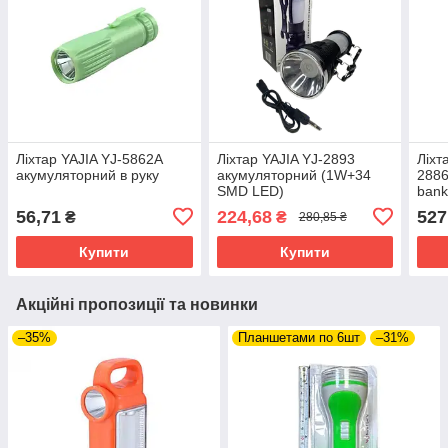
Ліхтар YAJIA YJ-5862A
Ліхтар YAJIA YJ-2893
Ліхт
акумуляторний в руку
акумуляторний (1W+34
2886
SMD LED)
ban
56,71
224,68
527
₴
₴
280,85 ₴
Купити
Купити
Акційні пропозиції та новинки
–35%
Планшетами по 6шт
–31%