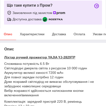
Що таке купити з Пром?
Замовлення під захистом
Доступна доставка
Опис
Характеристики
Доставка
Оплата
Умови п
Опис
Ліхтар ручний прожектор YAJIA YJ-2829ТР
Споживана потужність 6.5 Вт
Світлодіодні джерела світла з ресурсом 10 000 годин
Акумулятор великої ємності 7200 мАч
Для повної зарядки потрібно 12 годин
Дуже яскравий світлодіод не вимагає обслуговування і не
забруднює навколишнє середовище
Вибір яскравості здійснюється натисканням кнопки
включення/вимикання
Комплектація: зарядний пристрій 220 В, ремінець
Розміри: 12 х 22 см