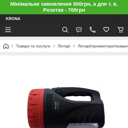
Мінімальне замовлення 500грн, а для т. в.
Розетки - 700грн
KRONA
Товари та послуги
Ліхтарі
Ліхтарі/прожектори/лазери