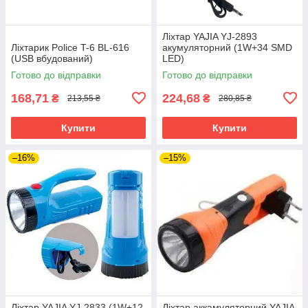
Ліхтар YAJIA YJ-2893
Ліхтарик Police T-6 BL-616
акумуляторний (1W+34 SMD
(USB вбудований)
LED)
Готово до відправки
Готово до відправки
168,71
224,68
₴
₴
213,55 ₴
280,85 ₴
Купити
Купити
–16%
–15%
Ліхтар YAJIA YJ-2833 (1W+12
Ліхтар аккамуляторний YAJIA