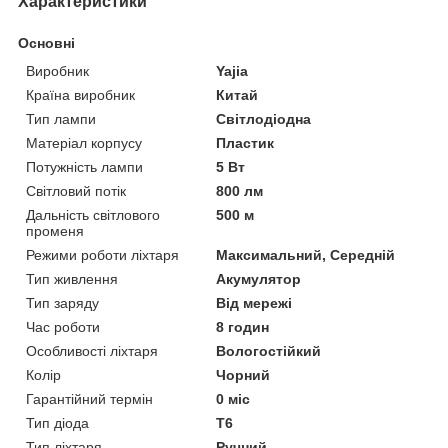
Характеристики
Основні
Виробник
Yajia
Країна виробник
Китай
Тип лампи
Світлодіодна
Матеріал корпусу
Пластик
Потужність лампи
5 Вт
Світловий потік
800 лм
Дальність світлового
500 м
променя
Режими роботи ліхтаря
Максимальний, Середній
Тип живлення
Акумулятор
Тип заряду
Від мережі
Час роботи
8 годин
Особливості ліхтаря
Вологостійкий
Колір
Чорний
Гарантійний термін
0 міс
Тип діода
T6
Тип ліхтаря
Ручний