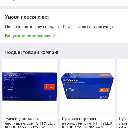
Умови повернення
Повернення товару впродовж 14 днів за рахунок покупця
Всі умови повернення
Подібні товари компанії
Рукавиці нітрилові
Рукавиці нітрилові
Рука
неопудрені сині NITRYLEX
неопудрені сині NITRYLEX
лате
BLUE, 100 шт (50пар),
BLUE, 100 шт (50пар),
міцн