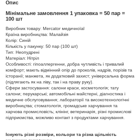
Опис
Мінімальне замовлення 1 упаковка = 50 пар =
100 шт
Виробник товару: Mercator медичноїal
Країна виробництва: Малайзія
Колір: Синій
Кількість у пакунку: 50 пар (100 шт)
Тип: Неопудрені
Матеріал: Нітріл
Особливості: гіпоаллергенни, добра чутливість і тривалий
комфорт; мають відмінний опір до проколів, надрів, порізів та
історанії; манжета, як додатковий захист; універсальна форма
(підлягають як на ліву, так і на праву руку).
Сфери застосування: салони краси, косметологія; тату
салони; перукарські; автомобільні майстерні, діагностика і
медичне обслуговування; лабораторії та високотехнологічні
виробництва; стоматологія, громадське харчування та
харчова промисловість; клінінг, ветеринарія, різні промислові
підприємства, можливо контакт з продуктами харчування.
Існують різні розміри, кольори та різна щільність