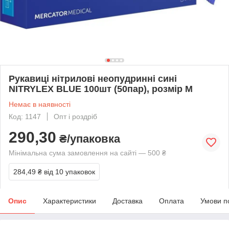
Рукавиці нітрилові неопудринні сині
NITRYLEX BLUE 100шт (50пар), розмір M
Немає в наявності
Код: 1147
Опт і роздріб
290,30
₴/упаковка
Мінімальна сума замовлення на сайті — 500 ₴
284,49 ₴
від 10 упаковок
Опис
Характеристики
Доставка
Оплата
Умови п