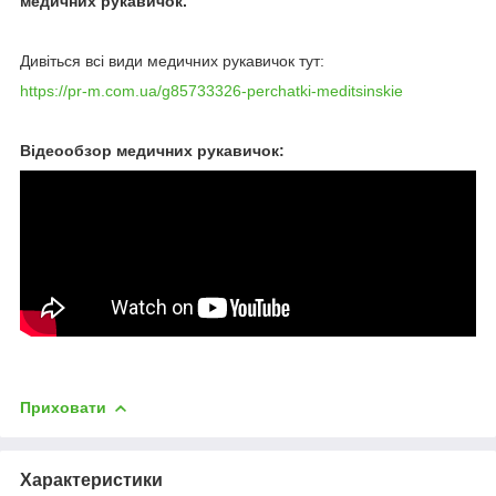
медичних рукавичок.
Дивіться всі види медичних рукавичок тут:
https://pr-m.com.ua/g85733326-perchatki-meditsinskie
Відеообзор медичних рукавичок:
Приховати
Характеристики