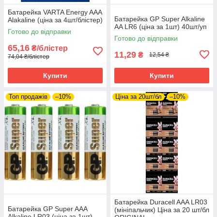
Батарейка VARTA Energy AAA
Батарейка GP Super Alkaline
Alakaline (ціна за 4шт/блістер)
AA LR6 (ціна за 1шт) 40шт/уп
Готово до відправки
Готово до відправки
65,16
₴/блістер
11,29
₴
12,54 ₴
74,04 ₴/блістер
Купити
Купити
Топ продажів
–10%
Ціна за 20шт/бл
–10%
Батарейка Duracell AAA LR03
Батарейка GP Super AAA
(мініпальчик) Ціна за 20 шт/бл
Alkaline LR03 (ціна за 1шт)