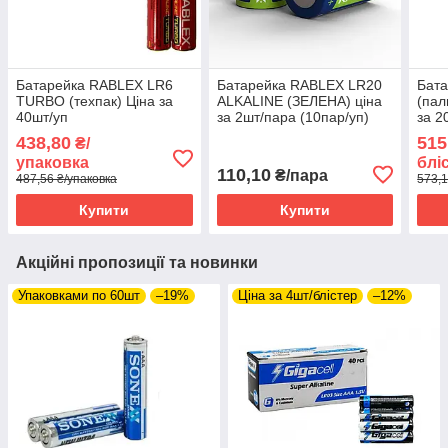
Батарейка RABLEX LR6
Батарейка RABLEX LR20
Бата
TURBO (техпак) Ціна за
ALKALINE (ЗЕЛЕНА) ціна
(пал
40шт/уп
за 2шт/пара (10пар/уп)
за 2
438,80
515
₴/
упаковка
блі
110,10
₴/пара
487,56 ₴/упаковка
573,1
Купити
Купити
Акційні пропозиції та новинки
Упаковками по 60шт
–19%
Ціна за 4шт/блістер
–12%