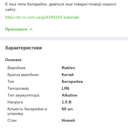
Є інші типи батарейок, дивіться інші товарні позиції нашого
сайту:
https://pr-m.com.ua/g24284193-batarejki
Приховати
Характеристики
Основні
Виробник
Rablex
Країна виробник
Китай
Тип
Батарейка
Типорозмір
LR6
Тип акумулятора
Alkaline
Напруга
1.5 В
Кількість батарейок в
60 шт.
упаковці
Стан
Новий