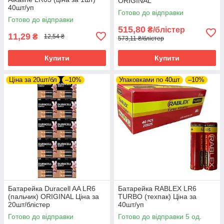
ORIGINAL
40шт/уп
Готово до відправки
Готово до відправки
515,80
₴/блістер
11,29
₴
12,54 ₴
573,11 ₴/блістер
Купити
Купити
Ціна за 20шт/бл
–10%
Упаковками по 40шт
–10%
Батарейка Duracell AA LR6
Батарейка RABLEX LR6
(пальчик) ORIGINAL Ціна за
TURBO (техпак) Ціна за
20шт/блістер
40шт/уп
Готово до відправки
Готово до відправки 5 од.