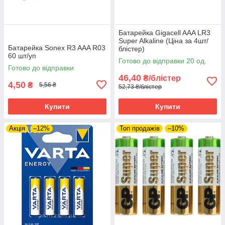
Батарейка Gigacell AAA LR3
Super Alkaline (Ціна за 4шт/
Батарейка Sonex R3 AAA R03
блістер)
60 шт/уп
Готово до відправки 20 од.
Готово до відправки
46,40
₴/блістер
4,50
₴
5,56 ₴
52,73 ₴/блістер
Купити
Купити
Акція
–12%
Топ продажів
–10%