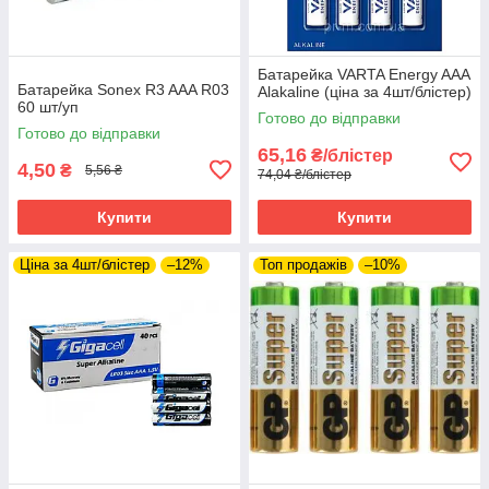
Батарейка VARTA Energy AAA
Батарейка Sonex R3 AAA R03
Alakaline (ціна за 4шт/блістер)
60 шт/уп
Готово до відправки
Готово до відправки
65,16
₴/блістер
4,50
₴
5,56 ₴
74,04 ₴/блістер
Купити
Купити
Ціна за 4шт/блістер
–12%
Топ продажів
–10%