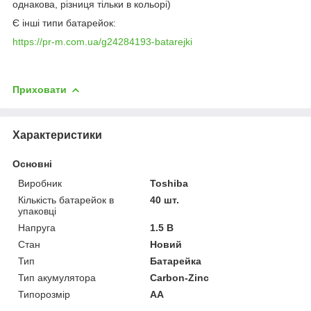
однакова, різниця тільки в кольорі)
Є інші типи батарейок:
https://pr-m.com.ua/g24284193-batarejki
Приховати
Характеристики
Основні
Виробник
Toshiba
Кількість батарейок в
40 шт.
упаковці
Напруга
1.5 В
Стан
Новий
Тип
Батарейка
Тип акумулятора
Carbon-Zinc
Типорозмір
AA