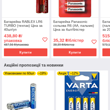
Батарейка RABLEX LR6
Батарейка Panasonic
Бата
TURBO (техпак) Ціна за
сольова R6 (АА, пальчик)
(пал
40шт/уп
Ціна за 4шт/блістер
за 2
438,80
515
₴/
35,32
₴/блістер
упаковка
блі
487,56 ₴/упаковка
38,39 ₴/блістер
573,1
Купити
Купити
Акційні пропозиції та новинки
Упаковками по 60шт
–19%
Акція
–12%