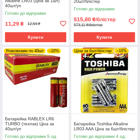
Alkaline LR03 (ціна за 1шт)
20шт/блістер
40шт/уп
Готово до відправки
Готово до відправки
515,80
₴/блістер
11,29
₴
12,54 ₴
573,11 ₴/блістер
Купити
Купити
Упаковками по 40шт
–10%
Ціна за 6шт/блістер
–10%
Батарейка RABLEX LR6
TURBO (техпак) Ціна за
Батарейка Toshiba Alkaline
40шт/уп
LR03 AAА Ціна за 6шт/блістер
Готово до відправки 5 од.
Готово до відправки 4 од.