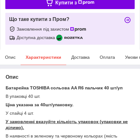
Купити з
Що таке купити з Пром?
Замовлення під захистом
Доступна доставка
Опис
Характеристики
Доставка
Оплата
Умови 
Опис
Батарейка TOSHIBA сольова AA R6 пальчик 40 шт/уп
В упаковці 40 шт.
Ціна указана за 40шт/упаковку.
У спайці 4 шт.
У замовленні вказуйте кількість упаковок (упаковки не
ділимо).
В наявності в зеленому та червоному кольорах (якість