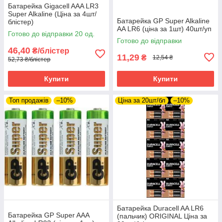
Батарейка Gigacell AAA LR3
Super Alkaline (Ціна за 4шт/
Батарейка GP Super Alkaline
блістер)
AA LR6 (ціна за 1шт) 40шт/уп
Готово до відправки 20 од.
Готово до відправки
46,40
₴/блістер
11,29
₴
12,54 ₴
52,73 ₴/блістер
Купити
Купити
Топ продажів
–10%
Ціна за 20шт/бл
–10%
Батарейка Duracell AA LR6
Батарейка GP Super AAA
(пальчик) ORIGINAL Ціна за