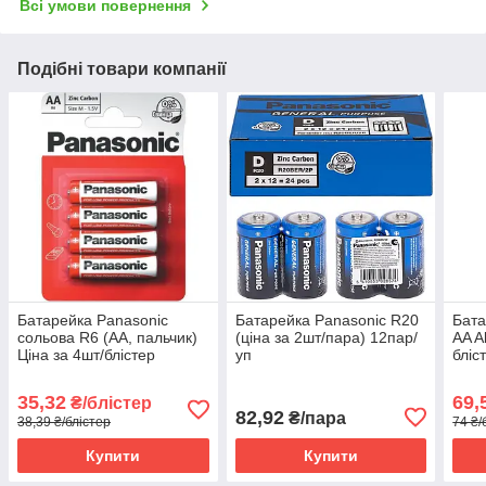
Всі умови повернення
Подібні товари компанії
Батарейка Panasonic
Батарейка Panasonic R20
Бата
сольова R6 (АА, пальчик)
(ціна за 2шт/пара) 12пар/
AA A
Ціна за 4шт/блістер
уп
бліс
35,32
69,
₴/блістер
82,92
₴/пара
38,39 ₴/блістер
74 ₴/
Купити
Купити