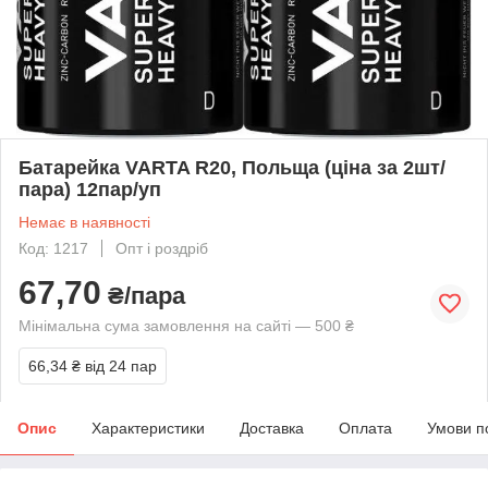
Батарейка VARTA R20, Польща (ціна за 2шт/
пара) 12пар/уп
Немає в наявності
Код: 1217
Опт і роздріб
67,70
₴/пара
Мінімальна сума замовлення на сайті — 500 ₴
66,34 ₴
від 24 пар
Опис
Характеристики
Доставка
Оплата
Умови п