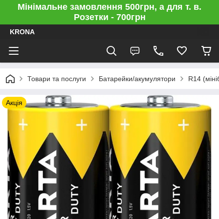
Мінімальне замовлення 500грн, а для т. в.
Розетки - 700грн
KRONA
Товари та послуги
Батарейки/акумулятори
R14 (міні
Акція