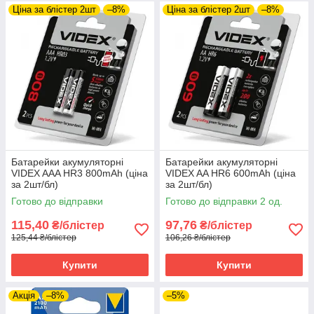
Ціна за блістер 2шт
–8%
Ціна за блістер 2шт
–8%
Батарейки акумуляторні
Батарейки акумуляторні
VIDEX AАA HR3 800mAh (ціна
VIDEX AA HR6 600mAh (ціна
за 2шт/бл)
за 2шт/бл)
Готово до відправки
Готово до відправки 2 од.
115,40
97,76
₴/блістер
₴/блістер
125,44 ₴/блістер
106,26 ₴/блістер
Купити
Купити
Акція
–8%
–5%