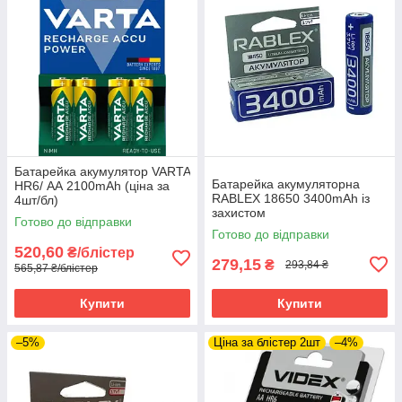
Батарейка акумулятор VARTA
Батарейка акумуляторна
HR6/ АА 2100mAh (ціна за
RABLEX 18650 3400mAh із
4шт/бл)
захистом
Готово до відправки
Готово до відправки
520,60
₴/блістер
279,15
₴
293,84 ₴
565,87 ₴/блістер
Купити
Купити
–5%
Ціна за блістер 2шт
–4%