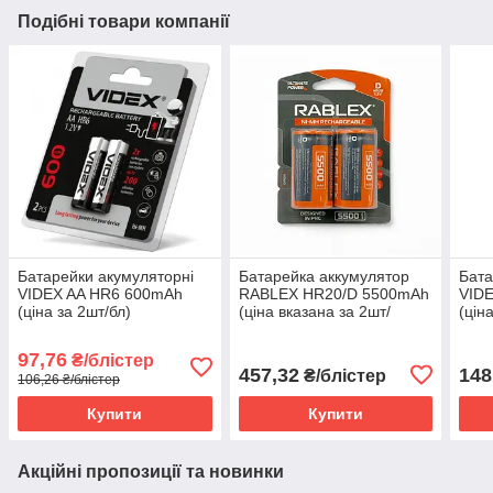
Подібні товари компанії
Батарейки акумуляторні
Батарейка аккумулятор
Бата
VIDEX AA HR6 600mAh
RABLEX HR20/D 5500mAh
VID
(ціна за 2шт/бл)
(ціна вказана за 2шт/
(цін
блістер) (6пар/уп)
97,76
₴/блістер
457,32
148
₴/блістер
106,26 ₴/блістер
Купити
Купити
Акційні пропозиції та новинки