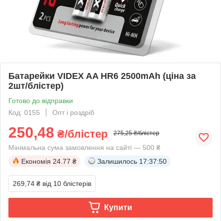
Батарейки VIDEX AA HR6 2500mAh (ціна за
2шт/блістер)
Готово до відправки
Код: 0155
Опт і роздріб
250,48
₴/блістер
275,25 ₴/блістер
Мінімальна сума замовлення на сайті — 500 ₴
Економія
24.77 ₴
Залишилось
17:37:50
269,74 ₴
від 10 блістерів
Купити