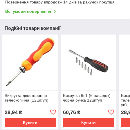
Повернення товару впродовж 14 днів за рахунок покупця
Всі умови повернення
Подібні товари компанії
Викрутка двостороння
Викрутка 6в1 (6 насадок)
Викр
телескопічна (12шт/уп)
чорна ручка 12шт/уп
теле
уп)
28,94
60,76
28,
₴
₴
Купити
Купити