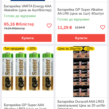
Батарейка VARTA Energy AAA
Батарейка GP Super Alkaline
Alakaline (ціна за 4шт/блістер)
AA LR6 (ціна за 1шт) 40шт/уп
Готово до відправки
Готово до відправки
65,16
₴/блістер
11,29
₴
12,54 ₴
74,04 ₴/блістер
Купити
Купити
Топ продажів
–10%
Ціна за 20шт/бл
–10%
Батарейка Duracell AAA LR03
Батарейка GP Super AAA
(мініпальчик) Ціна за 20 шт/бл
Alkaline LR03 (ціна за 1шт)