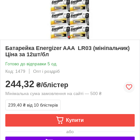
Батарейка Energizer AAA LR03 (мініпальчик)
Ціна за 12шт/бл
Готово до відправки 5 од.
Код: 1479
Опт і роздріб
244,32
₴/блістер
Мінімальна сума замовлення на сайті — 500 ₴
239,40 ₴
від 10 блістерів
Купити
або