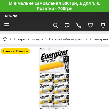
Мінімальне замовлення 500грн, а для т. в.
Розетки - 700грн
KRONA
Товари та послуги
Батарейки/акумулятори
Батарейки
Ціна за 12шт/бл