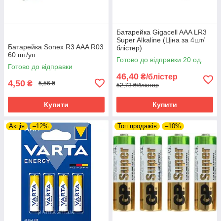
Батарейка Gigacell AAA LR3
Super Alkaline (Ціна за 4шт/
Батарейка Sonex R3 AAA R03
блістер)
60 шт/уп
Готово до відправки 20 од.
Готово до відправки
46,40
₴/блістер
4,50
₴
5,56 ₴
52,73 ₴/блістер
Купити
Купити
Акція
–12%
Топ продажів
–10%