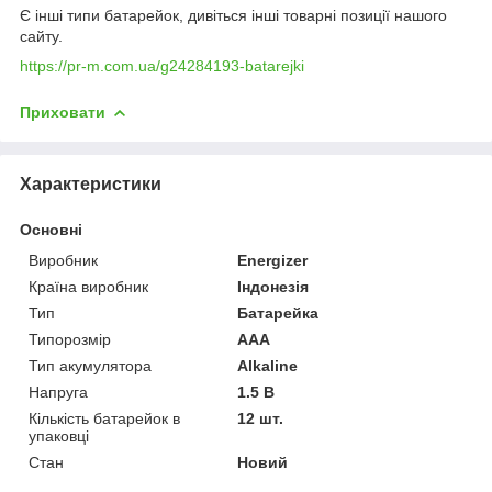
Є інші типи батарейок, дивіться інші товарні позиції нашого
сайту.
https://pr-m.com.ua/g24284193-batarejki
Приховати
Характеристики
Основні
Виробник
Energizer
Країна виробник
Індонезія
Тип
Батарейка
Типорозмір
AAA
Тип акумулятора
Alkaline
Напруга
1.5 В
Кількість батарейок в
12 шт.
упаковці
Стан
Новий