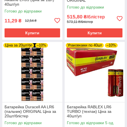
ORIGINAL
40шт/уп
Готово до відправки
Готово до відправки
515,80
₴/блістер
11,29
₴
12,54 ₴
573,11 ₴/блістер
Купити
Купити
Ціна за 20шт/бл
–10%
Упаковками по 40шт
–10%
Батарейка Duracell AA LR6
Батарейка RABLEX LR6
(пальчик) ORIGINAL Ціна за
TURBO (техпак) Ціна за
20шт/блістер
40шт/уп
Готово до відправки
Готово до відправки 5 од.