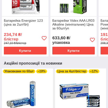
Батарейка Energizer 123
Батарейки Videx AAA LR03
Бат
(ціна за 2шт/бл)
Alkaline (мініпальчик) Ціна
Powe
за 60шт/уп
(мін
бліс
234,74
191
₴/
633,60
₴/
блістер
блі
упаковка
247,10 ₴/блістер
208,3
Купити
Купити
Акційні пропозиції та новинки
Упаковками по 60шт
–19%
Ціна за 4шт/блістер
–12%