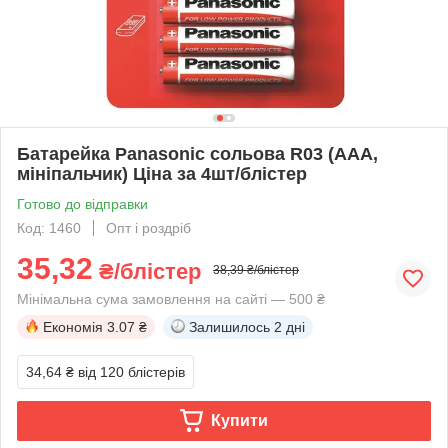
Батарейка Panasonic сольова R03 (ААА,
мініпальчик) Ціна за 4шт/блістер
Готово до відправки
Код: 1460
Опт і роздріб
35,32
₴/блістер
38,39 ₴/блістер
Мінімальна сума замовлення на сайті — 500 ₴
Економія
3.07 ₴
Залишилось
2 дні
34,64 ₴
від 120 блістерів
Купити