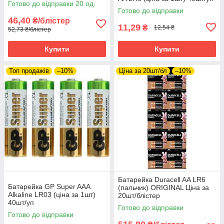
Готово до відправки 20 од.
Готово до відправки
46,40
₴/блістер
11,29
₴
12,54 ₴
52,73 ₴/блістер
Купити
Купити
Топ продажів
–10%
Ціна за 20шт/бл
–10%
Батарейка Duracell AA LR6
Батарейка GP Super AAA
(пальчик) ORIGINAL Ціна за
Alkaline LR03 (ціна за 1шт)
20шт/блістер
40шт/уп
Готово до відправки
Готово до відправки