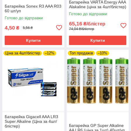
Батарейка VARTA Energy AAA
Батарейка Sonex R3 AAA R03
Alakaline (ціна за 4шт/блістер)
60 шт/уп
Готово до відправки
Готово до відправки
65,16
₴/блістер
4,50
₴
5,56 ₴
74,04 ₴/блістер
Купити
Купити
Ціна за 4шт/блістер
–12%
Топ продажів
–10%
Батарейка Gigacell AAA LR3
Super Alkaline (Ціна за 4шт/
Батарейка GP Super Alkaline
блістер)
AA LR6 (ціна за 1шт) 40шт/уп