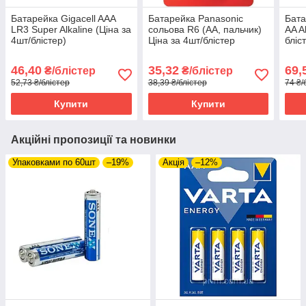
Батарейка Gigacell AAA
Батарейка Panasonic
Бата
LR3 Super Alkaline (Ціна за
сольова R6 (АА, пальчик)
AA A
4шт/блістер)
Ціна за 4шт/блістер
бліс
46,40
35,32
69,
₴/блістер
₴/блістер
52,73 ₴/блістер
38,39 ₴/блістер
74 ₴/
Купити
Купити
Акційні пропозиції та новинки
Упаковками по 60шт
–19%
Акція
–12%