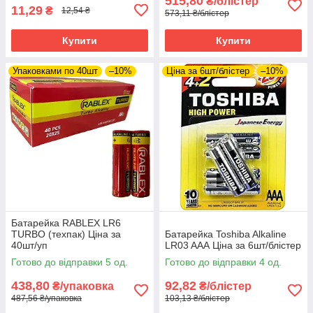
515,80
₴/блістер
11,29
₴
12,54 ₴
573,11 ₴/блістер
Купити
Купити
Упаковками по 40шт
–10%
Ціна за 6шт/блістер
–10%
Батарейка RABLEX LR6
TURBO (техпак) Ціна за
Батарейка Toshiba Alkaline
40шт/уп
LR03 AAА Ціна за 6шт/блістер
Готово до відправки 5 од.
Готово до відправки 4 од.
438,80
92,82
₴/упаковка
₴/блістер
487,56 ₴/упаковка
103,13 ₴/блістер