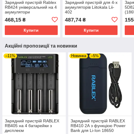
Зарядний пристрій Rablex
Зарядний пристрій для 4-х
Заря
RB424 універсальний на 4
акумуляторів Liitokala Lii-
5D82
акумулятори
402
(186
468,15
487,74
155
₴
₴
Купити
Купити
Акційні пропозиції та новинки
–11%
Новинка
–5%
Зарядний пристрій RABLEX
Зарядний пристрій RABLEX
RB405 на 4 батарейки з
RB410 2А з функцією Power
дисплеєм
Bank для Li-Ion 18650