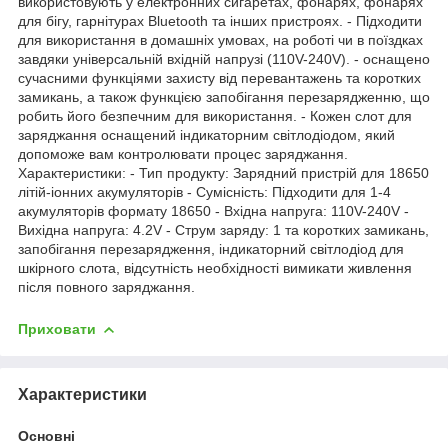
використовують у електронних сигаретах, фонарях, фонарях
для бігу, гарнітурах Bluetooth та інших пристроях. - Підходити
для використання в домашніх умовах, на роботі чи в поїздках
завдяки універсальній вхідній напрузі (110V-240V). - оснащено
сучасними функціями захисту від перевантажень та коротких
замикань, а також функцією запобігання перезарядженню, що
робить його безпечним для використання. - Кожен слот для
заряджання оснащений індикаторним світлодіодом, який
допоможе вам контролювати процес заряджання.
Характеристики: - Тип продукту: Зарядний пристрій для 18650
літій-іонних акумуляторів - Сумісність: Підходити для 1-4
акумуляторів формату 18650 - Вхідна напруга: 110V-240V -
Вихідна напруга: 4.2V - Струм заряду: 1 та коротких замикань,
запобігання перезарядження, індикаторний світлодіод для
шкірного слота, відсутність необхідності вимикати живлення
після повного заряджання.
Приховати
Характеристики
Основні