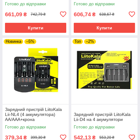
Готово до відправки
Готово до відправки
661,09
606,74
₴
₴
742,79 ₴
638,67 ₴
Купити
Купити
Новинка
–5%
Топ
–2%
Зарядний пристрій LiitoKala
Lii-NL4 (4 аккумулятора)
Зарядний пристрій LiitoKala
AA/AAA+крона
Lii-D4 на 4 акумулятори
Готово до відправки
Готово до відправки
379,34
542,13
₴
₴
399,30 ₴
553,20 ₴