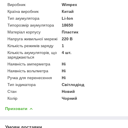
Виробник
Wimpex
Країна виробник
Китай
Тип акумулятора
Li-Ion
Типорозмір акумулятора
18650
Матеріал корпусу
Пластик
Напруга живильної мережі
220 В
Кількість режимів заряду
1
Кількість акумуляторів, що
4 шт.
заряджаються
Наявність амперметра
Ні
Наявність вольтметра
Ні
Ручка для перенесення
Ні
Тип індикатора
Світлодіод
Стан
Новий
Колір
Чорний
Приховати
Умови доставки