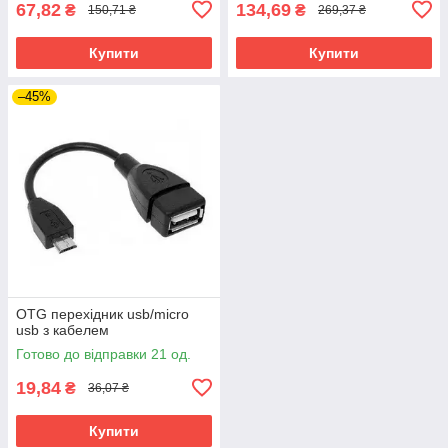
67,82
134,69
₴
₴
150,71 ₴
269,37 ₴
Купити
Купити
–45%
OTG перехідник usb/micro
usb з кабелем
Готово до відправки 21 од.
19,84
₴
36,07 ₴
Купити