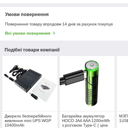
Умови повернення
Повернення товару впродовж 14 днів за рахунок покупця
Всі умови повернення
Подібні товари компанії
Джерело безперебійного
Батарейка акумулятор
МЗП
живлення mini UPS WGP
HOCO JA4 AAA 1200mWh
1USB
10400mAh
з роз'ємом Type-C ( ціна