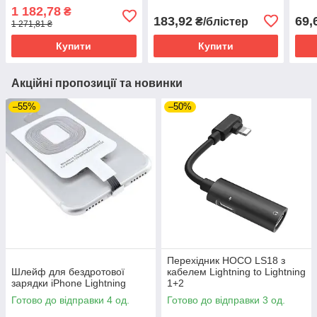
за 2шт/бл)
1 182,78
₴
183,92
69,
₴/блістер
1 271,81 ₴
Купити
Купити
Акційні пропозиції та новинки
–55%
–50%
Перехідник HOCO LS18 з
Шлейф для бездротової
кабелем Lightning to Lightning
зарядки iPhone Lightning
1+2
Готово до відправки 4 од.
Готово до відправки 3 од.