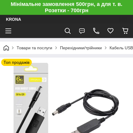
Мінімальне замовлення 500грн, а для т. в.
Розетки - 700грн
KRONA
Товари та послуги
Перехідники/трійники
Кабель USB
Топ продажів