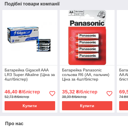
Подібні товари компанії
Батарейка Gigacell AAA
Батарейка Panasonic
Бата
LR3 Super Alkaline (Ціна за
сольова R6 (АА, пальчик)
AA A
4шт/блістер)
Ціна за 4шт/блістер
бліс
46,40
35,32
69,
₴/блістер
₴/блістер
52,73 ₴/блістер
38,39 ₴/блістер
74 ₴/
Купити
Купити
Про нас