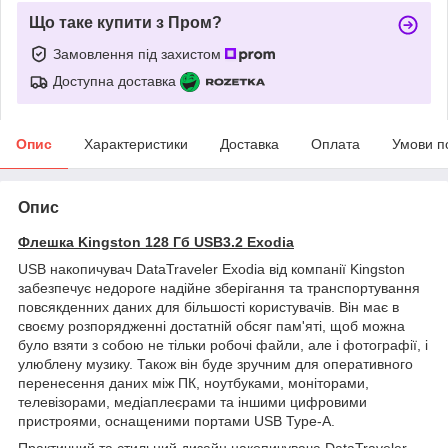
Що таке купити з Пром?
Замовлення під захистом
Доступна доставка
Опис
Характеристики
Доставка
Оплата
Умови п
Опис
Флешка Kingston 128 Гб USB3.2 Exodia
USB накопичувач DataTraveler Exodia від компанії Kingston
забезпечує недороге надійне зберігання та транспортування
повсякденних даних для більшості користувачів. Він має в
своєму розпорядженні достатній обсяг пам'яті, щоб можна
було взяти з собою не тільки робочі файли, але і фотографії, і
улюблену музику. Також він буде зручним для оперативного
перенесення даних між ПК, ноутбуками, моніторами,
телевізорами, медіаплеєрами та іншими цифровими
пристроями, оснащеними портами USB Type-A.
Практичний та стильний дизайн накопичувача DataTraveler