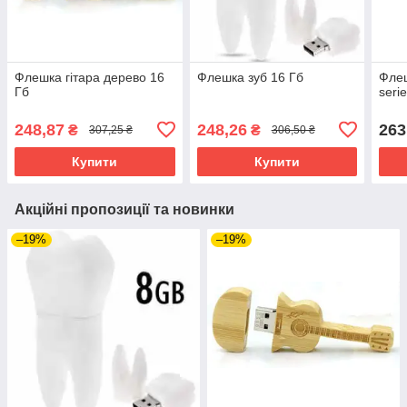
Флешка гітара дерево 16
Флешка зуб 16 Гб
Флеш
Гб
seri
248,87
248,26
263
₴
₴
307,25 ₴
306,50 ₴
Купити
Купити
Акційні пропозиції та новинки
–19%
–19%