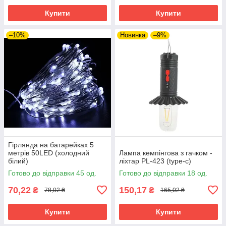
Купити
Купити
–10%
Новинка
–9%
Гірлянда на батарейках 5
метрів 50LED (холодний
Лампа кемпінгова з гачком -
білий)
ліхтар PL-423 (type-c)
Готово до відправки 45 од.
Готово до відправки 18 од.
70,22
150,17
₴
₴
78,02 ₴
165,02 ₴
Купити
Купити