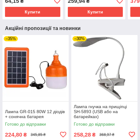
64,15
259,94
379
₴
₴
Купити
Купити
Акційні пропозиції та новинки
–35%
–30%
Лампа гнучка на прищіпці
Лампа GR-015 80W 12 діодів
SH-5893 (USB або на
+ сонячна батарея
батарейках)
Готово до відправки
Готово до відправки
224,80
258,28
₴
₴
345,85 ₴
368,97 ₴