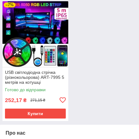
–7%
USB світлодіодна стрічка
(різнокольорова) ART-7995 5
метрів на котушці
Готово до відправки
252,17
₴
271,15 ₴
Купити
Про нас