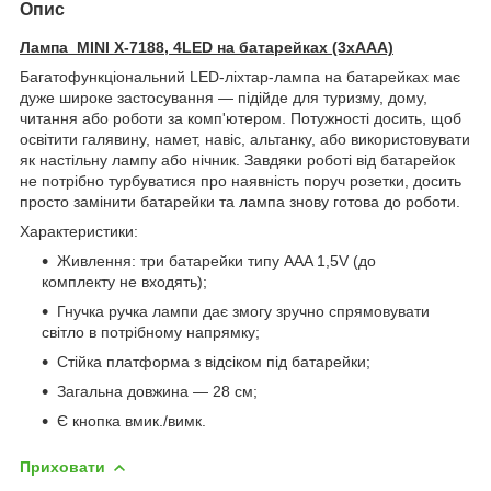
Опис
Лампа MINI X-7188, 4LED на батарейках (3хААА)
Багатофункціональний LED-ліхтар-лампа на батарейках має
дуже широке застосування — підійде для туризму, дому,
читання або роботи за комп'ютером. Потужності досить, щоб
освітити галявину, намет, навіс, альтанку, або використовувати
як настільну лампу або нічник. Завдяки роботі від батарейок
не потрібно турбуватися про наявність поруч розетки, досить
просто замінити батарейки та лампа знову готова до роботи.
Характеристики:
Живлення: три батарейки типу AAA 1,5V (до
комплекту не входять);
Гнучка ручка лампи дає змогу зручно спрямовувати
світло в потрібному напрямку;
Стійка платформа з відсіком під батарейки;
Загальна довжина — 28 см;
Є кнопка вмик./вимк.
Приховати