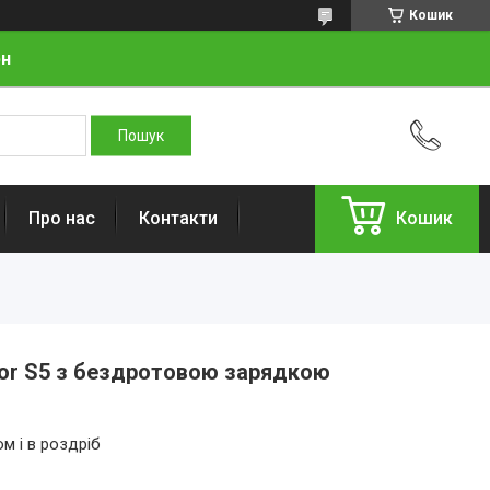
Кошик
рн
Про нас
Контакти
Кошик
or S5 з бездротовою зарядкою
м і в роздріб