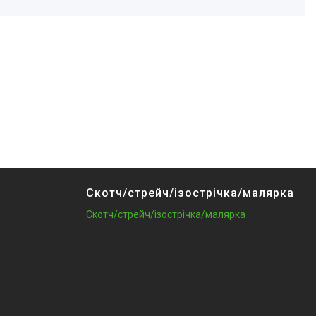
Скотч/стрейч/ізострічка/малярка
Скотч/стрейч/ізострічка/малярка