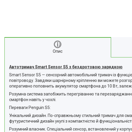
Опис
Автотримач Smart Sensor S5 з бездротовою зарядкою
Smart Sensor S5 — сенсорний автомобільний тримач із функці
повітроводу. Завдяки шарнірному кріпленню ви можете розгор
оперативно поповнить акумулятор смартфона до 10 Вт, залежн
Розумна система запобіжить перегріванню та перезаряджанню
смартфон навіть у чохлі.
Переваги Penguin S5:
Унікальний дизайн. По-справжньому стильний тримач для смар
футуристичний дизайн укупі з компактністю й функціональніс
Розумний власник. Спеціальний сенсор, встановлений у корпус