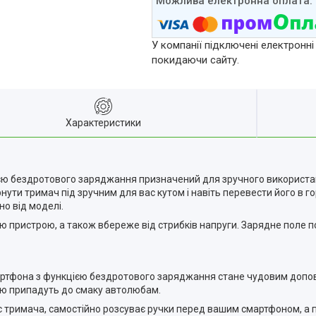
У компанії підключені електронні
покидаючи сайту.
Характеристики
єю бездротового заряджання призначений для зручного використан
нути тримач під зручним для вас кутом і навіть перевести його в
о від моделі.
 пристрою, а також вбереже від стрибків напруги. Зарядне поле 
тфона з функцією бездротового заряджання стане чудовим доповнен
тю припадуть до смаку автолюбам.
 тримача, самостійно розсуває ручки перед вашим смартфоном, а п