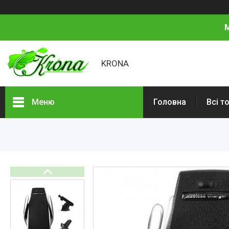
М
KRONA
Меню
Головна
Всі т
Всі товари
Про нас
Відгуки