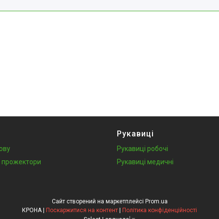
Рукавиці
лову
Рукавиці робочі
у, прожектори
Рукавиці медичні
Сайт створений на маркетплейсі
Prom.ua
КРОНА |
Поскаржитися на контент
|
Політика конфіденційності