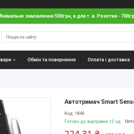
інімальне замовлення 500грн, а для т. в. Розетки - 700г
овари
Обмін та повернення
Оплата і доставка
Автотримач Smart Sens
Код:
1840
Готово до відправки 12 од.
Опто
224,31 ₴