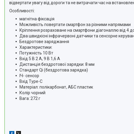
відвертати увагу від дороги та не витрачати час на встановл
Особливості:
магнітна фіксація
Можливість повертати смартфон за різними напрямами
Кріплення розраховане на смартфони діагоналлю від 4 до
Два швидкісні інфрачервоні датчики та сенсорне керува
Бездротове заряджання
Характеристики:
Потужність 10 Вт
Вхід 5 В 2 А, 9 В 1,6 А
Дистанція бездротової зарядки: 8 мм
Стандарт Qi (бездротова зарядка)
ІЧ- сенсор
Вхід Type-C
Матеріал: полікарбонат, АБС пластик
Колір чорний
Вага: 272 г