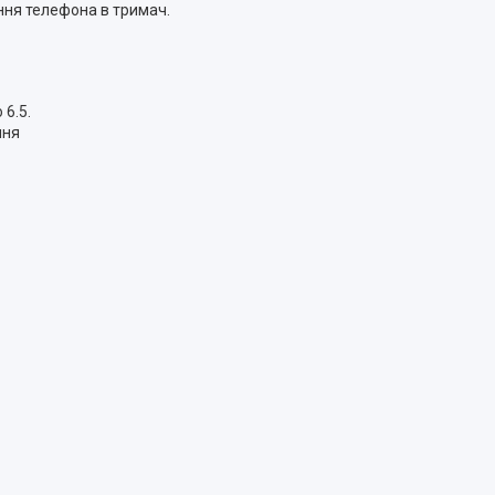
ення телефона в тримач.
 6.5.
ння