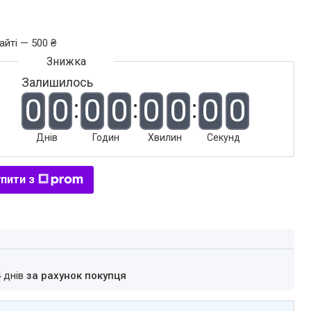
айті — 500 ₴
Залишилось
0
0
0
0
0
0
0
0
Днів
Годин
Хвилин
Секунд
пити з
4 днів
за рахунок покупця