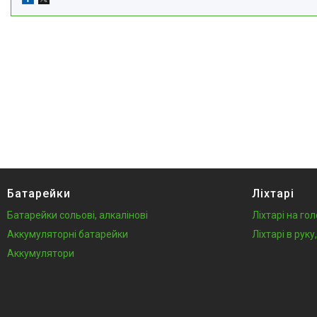
Батарейки
Ліхтарі
Батарейки сольові, алкалінові
Ліхтарі на го
Аккумуляторні батарейки
Ліхтарі в рук
Аккумулятори