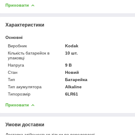
Приховати
Характеристики
Основні
Виробник
Kodak
Кількість батарейок в
10 шт.
упаковці
Напруга
9 В
Стан
Новий
Тип
Батарейка
Тип акумулятора
Alkaline
Типорозмір
6LR61
Приховати
Умови доставки
Доставка здійснюється тільки по передоплаті.