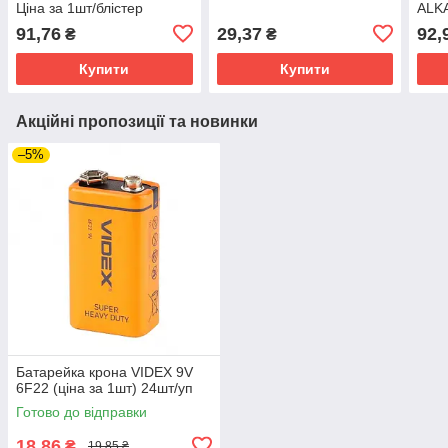
Ціна за 1шт/блістер
ALKA
бліс
91,76
29,37
92,
₴
₴
Купити
Купити
Акційні пропозиції та новинки
–5%
Батарейка крона VIDEX 9V
6F22 (ціна за 1шт) 24шт/уп
Готово до відправки
18,86
₴
19,85 ₴