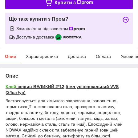
Купити з
Що таке купити з Пром?
Замовлення під захистом
Доступна доставка
Опис
Характеристики
Доставка
Оплата
Умови п
Опис
Клей
шприц ВЕЛИКИЙ 2*12,5 мл універсальний VVS
(24шт/уп)
Застосовується для хімічного зварювання, заповнення,
герметизації та склеювання скла, прозорого пластику,
твердого пластику, бетону, дерева, кераміки, порцеляни,
шкіри, більшості металів (алюміній, латунь, мідь, залізо,
олово, нержавіюча сталь, сталь та інші). Епоксидний клей
NOWAX надійно склеює та забезпечує гарний зовнішній
вигляд. Стійкий до бензину, антифризу та більшості