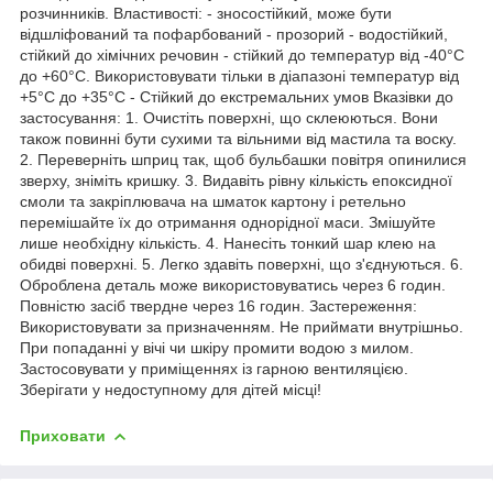
розчинників. Властивості: - зносостійкий, може бути
відшліфований та пофарбований - прозорий - водостійкий,
стійкий до хімічних речовин - стійкий до температур від -40°С
до +60°С. Використовувати тільки в діапазоні температур від
+5°С до +35°С - Стійкий до екстремальних умов Вказівки до
застосування: 1. Очистіть поверхні, що склеюються. Вони
також повинні бути сухими та вільними від мастила та воску.
2. Переверніть шприц так, щоб бульбашки повітря опинилися
зверху, зніміть кришку. 3. Видавіть рівну кількість епоксидної
смоли та закріплювача на шматок картону і ретельно
перемішайте їх до отримання однорідної маси. Змішуйте
лише необхідну кількість. 4. Нанесіть тонкий шар клею на
обидві поверхні. 5. Легко здавіть поверхні, що з'єднуються. 6.
Оброблена деталь може використовуватись через 6 годин.
Повністю засіб твердне через 16 годин. Застереження:
Використовувати за призначенням. Не приймати внутрішньо.
При попаданні у вічі чи шкіру промити водою з милом.
Застосовувати у приміщеннях із гарною вентиляцією.
Зберігати у недоступному для дітей місці!
Приховати