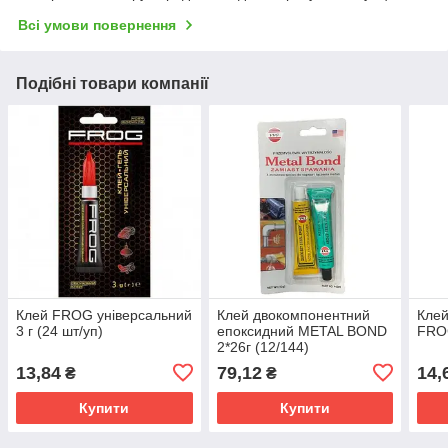
Всі умови повернення
Подібні товари компанії
Клей FROG універсальний
Клей двокомпонентний
Клей
3 г (24 шт/уп)
епоксидний METAL BOND
FROG
2*26г (12/144)
13,84
79,12
14,
₴
₴
Купити
Купити