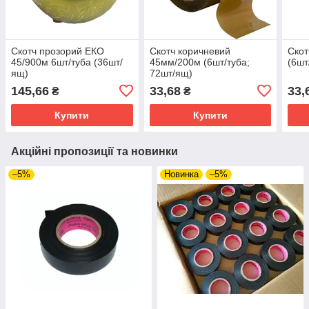
Скотч прозорий ЕКО
Скотч коричневий
Скот
45/900м 6шт/туба (36шт/
45мм/200м (6шт/туба;
(6шт
ящ)
72шт/ящ)
145,66
33,68
33,
₴
₴
Купити
Купити
Акційні пропозиції та новинки
–5%
Новинка
–5%