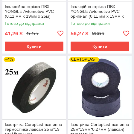
Ізоляційна стрічка ПВХ
Ізоляційна стрічка ПВХ
YONGLE Avtomotive PVC
YONGLE Avtomotive PVC
(0.11 мм х 19мм х 25м)
оригінал (0.11 мм х 19мм х
25м)
Готово до відправки
Готово до відправки
41,26
56,27
₴
₴
43,43 ₴
59,23 ₴
Купити
Купити
–4%
CERTOPLAST
Ізострічка Coroplast тканинна
Ізострічка Certoplast тканинна
термостійка лавсан 25 м*19
25м*19мм*0.27мм (лавсан)
мм Німеччина
термостійка