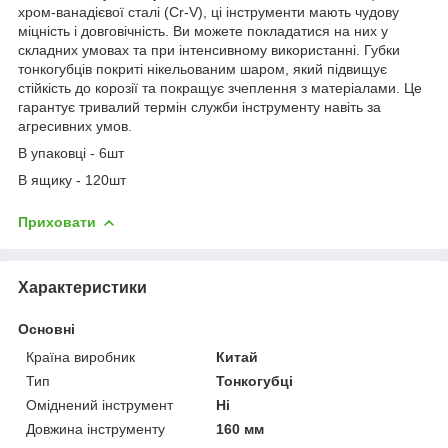
хром-ванадієвої сталі (Cr-V), ці інструменти мають чудову
міцність і довговічність. Ви можете покладатися на них у
складних умовах та при інтенсивному використанні. Губки
тонкогубців покриті нікельованим шаром, який підвищує
стійкість до корозії та покращує зчеплення з матеріалами. Це
гарантує тривалий термін служби інструменту навіть за
агресивних умов.
В упаковці - 6шт
В ящику - 120шт
Приховати
Характеристики
Основні
Країна виробник
Китай
Тип
Тонкогубці
Оміднений інструмент
Ні
Довжина інструменту
160 мм