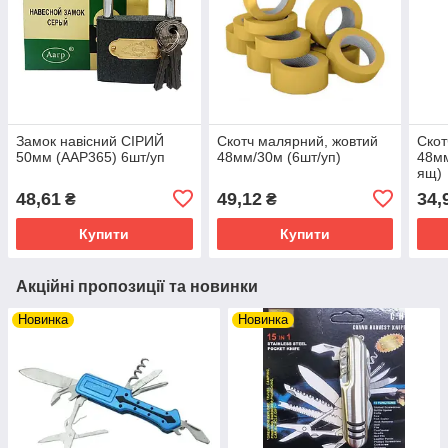
Замок навісний СІРИЙ
Скотч малярний, жовтий
Скот
50мм (ААР365) 6шт/уп
48мм/30м (6шт/уп)
48мм
ящ)
48,61
49,12
34,
₴
₴
Купити
Купити
Акційні пропозиції та новинки
Новинка
Новинка