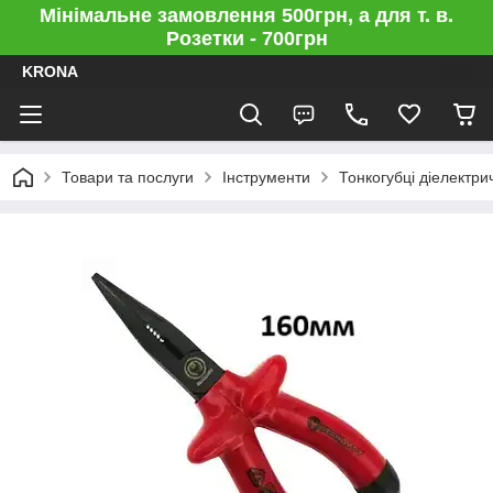
Мінімальне замовлення 500грн, а для т. в.
Розетки - 700грн
KRONA
Товари та послуги
Інструменти
Тонкогубці діелектр