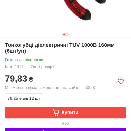
Тонкогубці діелектричні TUV 1000В 160мм
(6шт/уп)
Готово до відправки
Код: 2011
Опт і роздріб
79,83
₴
Мінімальна сума замовлення на сайті — 500 ₴
78,25 ₴
від 12 шт.
Купити
або