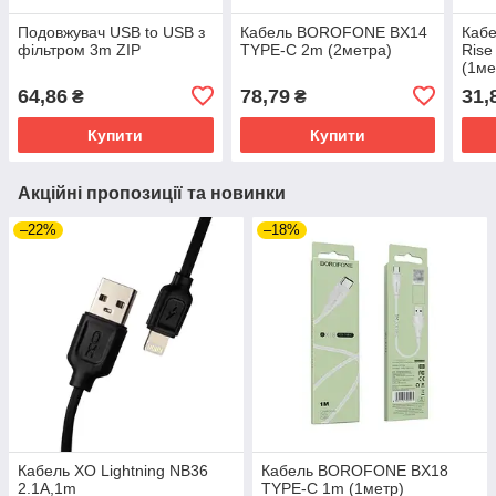
Подовжувач USB to USB з
Кабель BOROFONE BX14
Каб
фільтром 3m ZIP
TYPE-C 2m (2метра)
Rise
(1ме
64,86
78,79
31,
₴
₴
Купити
Купити
Акційні пропозиції та новинки
–22%
–18%
Кабель XO Lightning NB36
Кабель BOROFONE BX18
2.1A,1m
TYPE-C 1m (1метр)