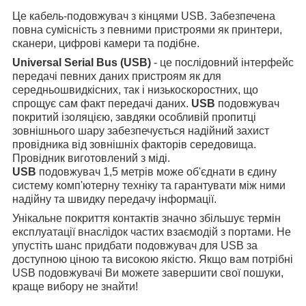
Це кабель-подовжувач з кінцями USB. Забезпечена
повна сумісність з певними пристроями як принтери,
сканери, цифрові камери та подібне.
Universal Serial Bus (USB)
- це послідовний інтерфейс
передачі певних даних пристроям як для
середньошвидкісних, так і низькоскоростних, що
спрощує сам факт передачі даних.
USB
подовжувач
покритий ізоляцією, завдяки особливій пропитці
зовнішнього шару забезпечується надійний захист
провідника від зовнішніх факторів середовища.
Провідник виготовлений з міді.
USB
подовжувач 1,5 метрів може об'єднати в єдину
систему комп'ютерну техніку та гарантувати між ними
надійну та швидку передачу інформації.
Унікальне покриття контактів значно збільшує термін
експлуатації внаслідок частих взаємодій з портами. Не
упустіть шанс придбати подовжувач для USB за
доступною ціною та високою якістю. Якщо вам потрібні
USB подовжувачі Ви можете завершити свої пошуки,
краще вибору не знайти!