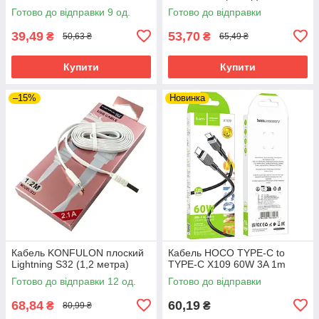
Готово до відправки 9 од.
Готово до відправки
39,49
53,70
₴
₴
50,63 ₴
65,49 ₴
Купити
Купити
–15%
Новинка
Кабель KONFULON плоский
Кабель HOCO TYPE-C to
Lightning S32 (1,2 метра)
TYPE-C X109 60W 3A 1m
Готово до відправки 12 од.
Готово до відправки
68,84
60,19
₴
₴
80,99 ₴