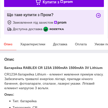
Купити з
Що таке купити з Пром?
Замовлення під захистом
Доступна доставка
Опис
Характеристики
Доставка
Оплата
Умови п
Опис
Батарейка RABLEX CR 123A 1500mAh 1500mAh 3V Lithium
СR123A батарейка Lithium - елемент живлення преміум класу.
Забезпечить тривалої енергією ліхтарі, прилади нічного
бачення, фотоапарати, спалахи, лазерні указки. Літієвий
елемент напругою 3 вольти.
Опис:
Тип: батарейка
Типорозмір: СR