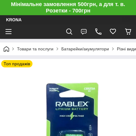
Мінімальне замовлення 500грн, а для т. в.
Розетки - 700грн
KRONA
Товари та послуги
Батарейки/акумулятори
Різні вид
Топ продажів