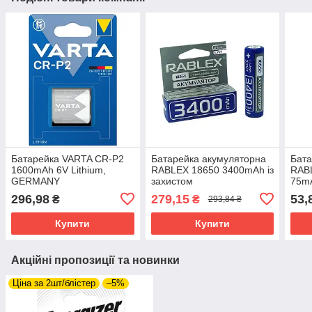
Батарейка VARTA CR-P2
Батарейка акумуляторна
Бата
1600mAh 6V Lithium,
RABLEX 18650 3400mAh із
RABL
GERMANY
захистом
75m
296,98
279,15
53,
₴
₴
293,84 ₴
Купити
Купити
Акційні пропозиції та новинки
Ціна за 2шт/блістер
–5%