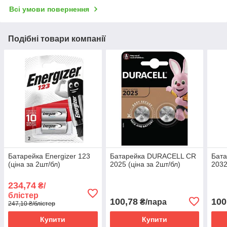
Всі умови повернення
Подібні товари компанії
Батарейка Energizer 123
Батарейка DURACELL CR
Бат
(ціна за 2шт/бл)
2025 (ціна за 2шт/бл)
2032
234,74
₴/
блістер
100,78
100
₴/пара
247,10 ₴/блістер
Купити
Купити