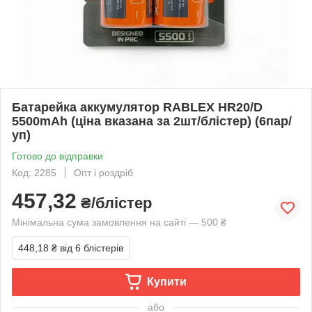
Батарейка аккумулятор RABLEX HR20/D
5500mAh (ціна вказана за 2шт/блістер) (6пар/
уп)
Готово до відправки
Код: 2285
Опт і роздріб
457,32
₴/блістер
Мінімальна сума замовлення на сайті — 500 ₴
448,18 ₴
від 6 блістерів
Купити
або