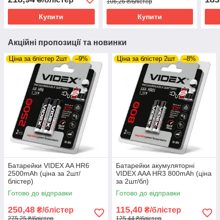
106,26 ₴/блістер
Купити
Купити
Акційні пропозиції та новинки
Ціна за блістер 2шт
–9%
Ціна за блістер 2шт
–8%
Батарейки VIDEX AA HR6
Батарейки акумуляторні
2500mAh (ціна за 2шт/
VIDEX AАA HR3 800mAh (ціна
блістер)
за 2шт/бл)
Готово до відправки
Готово до відправки
250,48
115,40
₴/блістер
₴/блістер
275,25 ₴/блістер
125,44 ₴/блістер