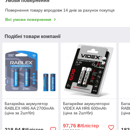
Умови повернення
Повернення товару впродовж 14 днів за рахунок покупця
Всі умови повернення
Подібні товари компанії
Батарейка акумулятор
Батарейки акумуляторні
Бата
RABLEX HR6 AA 2700mAh
VIDEX AA HR6 600mAh
RAB
(ціна за 2шт/бл)
(ціна за 2шт/бл)
(цін
97,76
₴/блістер
218,94
183
₴/блістер