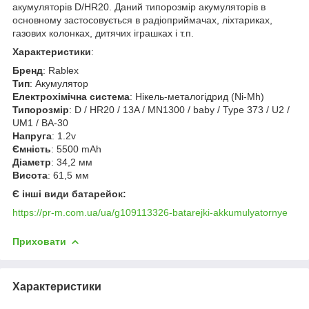
акумуляторів D/HR20. Даний типорозмір акумуляторів в
основному застосовується в радіоприймачах, ліхтариках,
газових колонках, дитячих іграшках і т.п.
Характеристики
:
Бренд
: Rablex
Тип
: Акумулятор
Електрохімічна система
: Нікель-металогідрид (Ni-Mh)
Типорозмір
: D / HR20 / 13A / MN1300 / baby / Type 373 / U2 /
UM1 / BA-30
Напруга
: 1.2v
Ємність
: 5500 mAh
Діаметр
: 34,2 мм
Висота
: 61,5 мм
Є інші види батарейок:
https://pr-m.com.ua/ua/g109113326-batarejki-akkumulyatornye
Приховати
Характеристики