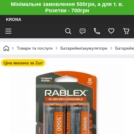
Мінімальне замовлення 500грн, а для т. в.
Розетки - 700грн
KRONA
Товари та послуги
Батарейки/акумулятори
Батарейк
Ціна вказана за 2шт