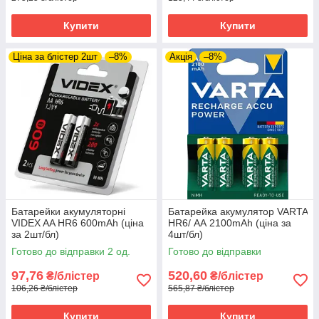
Купити
Купити
Ціна за блістер 2шт
–8%
Акція
–8%
Батарейки акумуляторні
Батарейка акумулятор VARTA
VIDEX AA HR6 600mAh (ціна
HR6/ АА 2100mAh (ціна за
за 2шт/бл)
4шт/бл)
Готово до відправки 2 од.
Готово до відправки
97,76
520,60
₴/блістер
₴/блістер
106,26 ₴/блістер
565,87 ₴/блістер
Купити
Купити