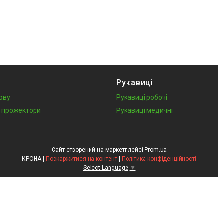
Рукавиці
лову
Рукавиці робочі
у, прожектори
Рукавиці медичні
Сайт створений на маркетплейсі
Prom.ua
КРОНА |
Поскаржитися на контент
|
Політика конфіденційності
Select Language
▼