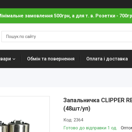
інімальне замовлення 500грн, а для т. в. Розетки - 700г
овари
Обмін та повернення
Оплата і доставка
Запальничка CLIPPER R
(48шт/уп)
Код:
2364
Готово до відправки 1 од.
Оптом