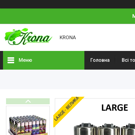
М
KRONA
Меню
Головна
Всі т
Всі товари
Про нас
Відгуки
LARGE - ВЕЛИКА