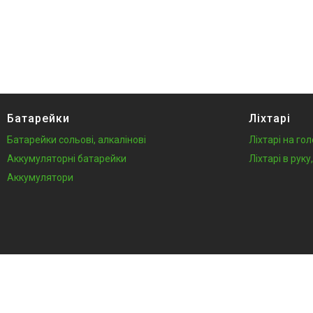
Батарейки
Ліхтарі
Батарейки сольові, алкалінові
Ліхтарі на го
Аккумуляторні батарейки
Ліхтарі в рук
Аккумулятори