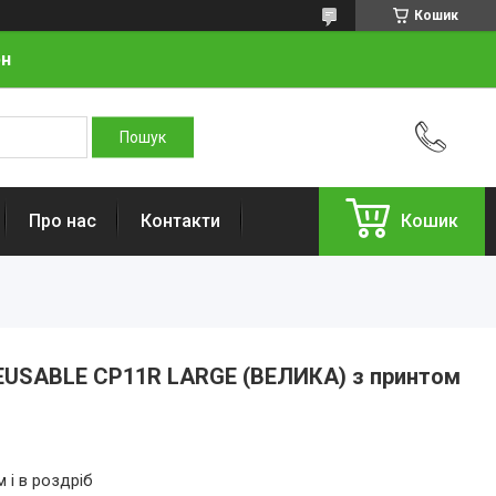
Кошик
рн
Про нас
Контакти
Кошик
EUSABLE CP11R LARGE (ВЕЛИКА) з принтом
 і в роздріб