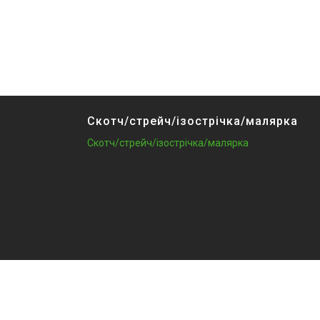
Скотч/стрейч/ізострічка/малярка
Скотч/стрейч/ізострічка/малярка