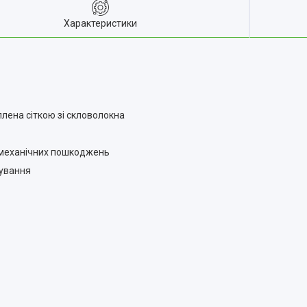
Характеристики
іплена сіткою зі скловолокна
до механічних пошкоджень
вування