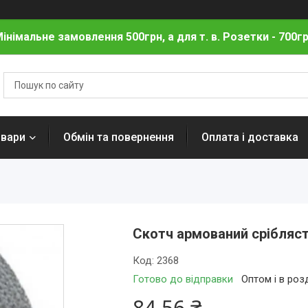
інімальне замовлення 500грн, а для т. в. Розетки - 700г
овари
Обмін та повернення
Оплата і доставка
Скотч армований срібляс
Код:
2368
Готово до відправки
Оптом і в роз
84,56 ₴