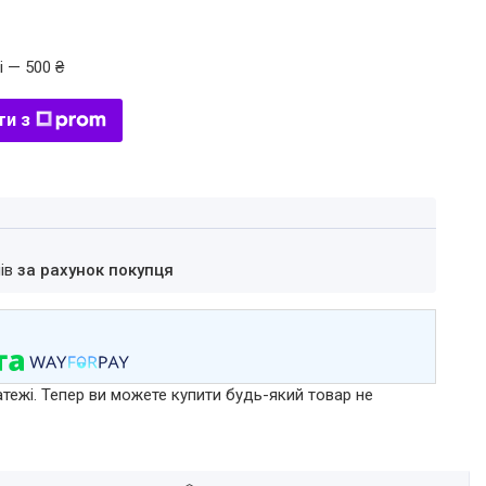
і — 500 ₴
ти з
нів
за рахунок покупця
атежі. Тепер ви можете купити будь-який товар не