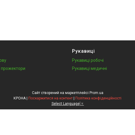
Рукавиці
лову
Рукавиці робочі
у, прожектори
Рукавиці медичні
Сайт створений на маркетплейсі
Prom.ua
КРОНА |
Поскаржитися на контент
|
Політика конфіденційності
Select Language
▼