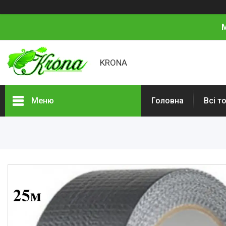
М
KRONA
Меню
Головна
Всі т
Всі товари
Про нас
Відгуки