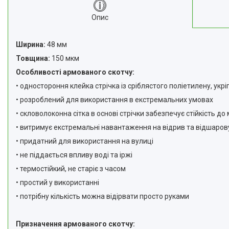
Опис
Ширина:
48 мм
Товщина:
150 мкм
Особливості армованого скотчу:
• одностороння клейка стрічка із сріблястого поліетилену, укр
• розроблений для використання в екстремальних умовах
• скловолоконна сітка в основі стрічки забезпечує стійкість 
• витримує екстремальні навантаження на відрив та відшаро
• придатний для використання на вулиці
• не піддається впливу воді та іржі
• термостійкий, не старіє з часом
• простий у використанні
• потрібну кількість можна відірвати просто руками
Призначення армованого скотчу: