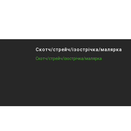
Скотч/стрейч/ізострічка/малярка
Скотч/стрейч/ізострічка/малярка