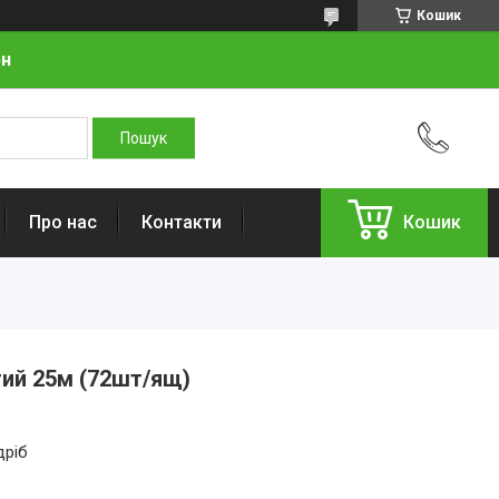
Кошик
рн
Про нас
Контакти
Кошик
тий 25м (72шт/ящ)
дріб