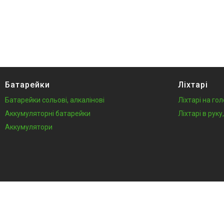
Батарейки
Ліхтарі
Батарейки сольові, алкалінові
Ліхтарі на го
Аккумуляторні батарейки
Ліхтарі в рук
Аккумулятори