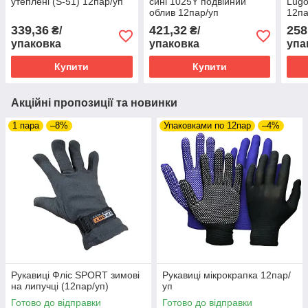
утеплені (S-51) 12пар/уп
сині 1025Y подвійний
Lugo
облив 12пар/уп
12па
339,36
421,32
258
₴/
₴/
упаковка
упаковка
упа
Купити
Купити
Акційні пропозиції та новинки
1 пара
–8%
Упаковками по 12пар
–4%
Рукавиці Фліс SPORT зимові
Рукавиці мікрокрапка 12пар/
на липучці (12пар/уп)
уп
Готово до відправки
Готово до відправки