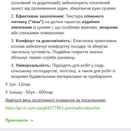
(основний та додатковий) забезпечують посилений
захист від проникнення рідин, зберігаючи руки сухими.
Ефективне захоплення:
Текстура
спіненого
латексу ("піна")
на долоні гарантує
відмінне
зчеплення
із сухими і, що особливо важливо,
мокрими
або слизькими поверхнями.
Комфорт та довговічність:
Еластична трикотажна
основа забезпечує комфортну посадку та зберігає
тактильну чутливість. Подвійне покриття значно
збільшує термін служби рукавиць.
Універсальність:
Підходять для робіт у саду,
сільському господарстві, логістиці, а також для робіт із
мокрими будівельними матеріалами чи прибирання.
У 1уп -12пар
У 1мішку - 50уп - 600пар
Дивіться весь асортимент рукавичок за посиланням:
https://pr-m.com.ua/g64277861-perchatki-rabochie
Приховати