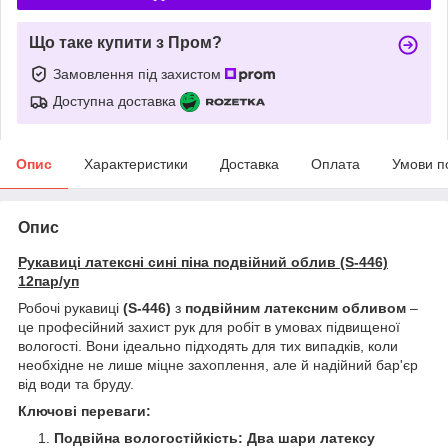
Що таке купити з Пром?
Замовлення під захистом
Доступна доставка
Опис
Характеристики
Доставка
Оплата
Умови п
Опис
Рукавиці латексні сині піна подвійний облив (S-446)
12пар/уп
Робочі рукавиці
(S-446)
з
подвійним латексним обливом
–
це професійний захист рук для робіт в умовах підвищеної
вологості. Вони ідеально підходять для тих випадків, коли
необхідне не лише міцне захоплення, але й надійний бар'єр
від води та бруду.
Ключові переваги:
Подвійна вологостійкість:
Два шари латексу