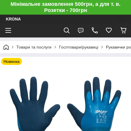
Мінімальне замовлення 500грн, а для т. в.
Розетки - 700грн
KRONA
Товари та послуги
Госптовари/рукавиці
Рукавички ро
Новинка