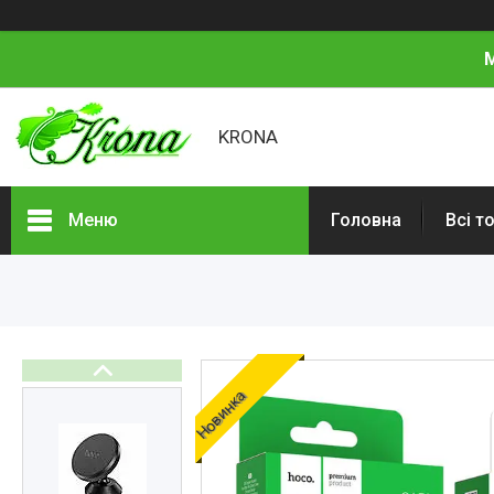
М
KRONA
Меню
Головна
Всі т
Всі товари
Про нас
Відгуки
Новинка