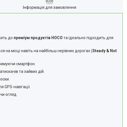
Інформація для замовлення
жить до
преміум продуктів HOCO
та ідеально підходить для
я на місці навіть на найбільш нерівних дорогах (
Steady & Not
тримуючи смартфон.
тискачів та зайвих дій.
оски.
я GPS-навігації.
чи огляд.