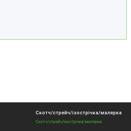
Скотч/стрейч/ізострічка/малярка
Скотч/стрейч/ізострічка/малярка