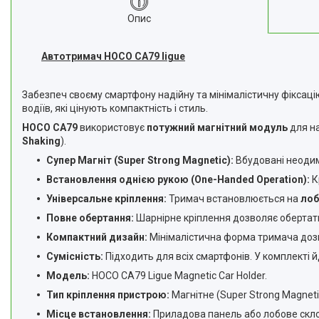
Опис
Автотримач HOCO CA79 ligue
Забезпеч своєму смартфону надійну та мінімалістичну фіксац
водіїв, які цінують компактність і стиль.
HOCO CA79
використовує
потужний магнітний модуль
для на
Shaking
).
Супер Магніт (Super Strong Magnetic):
Вбудовані неодим
Встановлення однією рукою (One-Handed Operation):
К
Універсальне кріплення:
Тримач встановлюється на
лоб
Повне обертання:
Шарнірне кріплення дозволяє обертат
Компактний дизайн:
Мінімалістична форма тримача дозв
Сумісність:
Підходить для всіх смартфонів. У комплекті 
Модель:
HOCO CA79 Ligue Magnetic Car Holder.
Тип кріплення пристрою:
Магнітне (Super Strong Magneti
Місце встановлення:
Приладова панель або лобове скло 