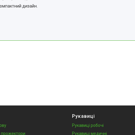
компактний дизайн.
Рукавиці
лову
Рукавиці робочі
у, прожектори
Рукавиці медичні