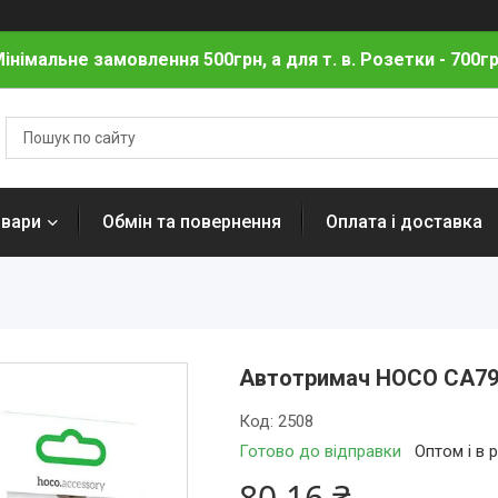
інімальне замовлення 500грн, а для т. в. Розетки - 700г
овари
Обмін та повернення
Оплата і доставка
Автотримач HOCO CA79 
Код:
2508
Готово до відправки
Оптом і в 
80,16 ₴