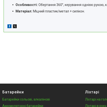
Особливості:
Обертання 360°, керування однією рукою, 
Матеріал:
Міцний пластик/метал + силікон.
Батарейки
Ліхтарі
Батарейки сольові, алкалінові
Ліхтарі на го
Аккумуляторні батарейки
Ліхтарі в рук