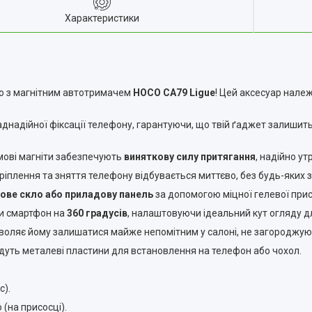
Характеристики
ію з магнітним автотримачем
HOCO CA79 Ligue
! Цей аксесуар нале
днадійної фіксації телефону, гарантуючи, що твій ґаджет залишитьс
ові магніти забезпечують
виняткову силу притягання
, надійно у
ріплення та зняття телефону відбувається миттєво, без будь-яких за
ове скло або приладову панель
за допомогою міцної гелевої прис
и смартфон на
360 градусів
, налаштовуючи ідеальний кут огляду дл
оляє йому залишатися майже непомітним у салоні, не загороджую
йдуть металеві пластини для встановлення на телефон або чохол.
c).
(на присосці).