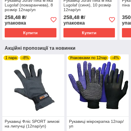
Рукавиці Jurav піна м'яка
Рукавиці Jurav піна м'яка
Рука
Lugolaf (помаранчева), 8
Lugolaf (синя), 10 розмір
піна
розмір 12пар/уп
12пар/уп
258,48
258,48
350
₴/
₴/
упаковка
упаковка
упа
Купити
Купити
Акційні пропозиції та новинки
1 пара
–8%
Упаковками по 12пар
–4%
Рукавиці Фліс SPORT зимові
Рукавиці мікрокрапка 12пар/
на липучці (12пар/уп)
уп