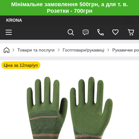
Мінімальне замовлення 500грн, а для т. в.
Розетки - 700грн
KRONA
Товари та послуги
Госптовари/рукавиці
Рукавички ро
Ціна за 12пар/уп