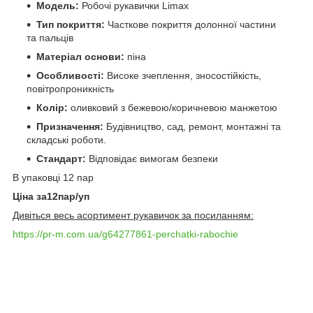
Модель:
Робочі рукавички Limax
Тип покриття:
Часткове покриття долонної частини
та пальців
Матеріал основи:
піна
Особливості:
Високе зчеплення, зносостійкість,
повітропроникність
Колір:
оливковий з бежевою/коричневою манжетою
Призначення:
Будівництво, сад, ремонт, монтажні та
складські роботи.
Стандарт:
Відповідає вимогам безпеки
В упаковці 12 пар
Ціна за12пар/уп
Дивіться весь асортимент рукавичок за посиланням:
https://pr-m.com.ua/g64277861-perchatki-rabochie