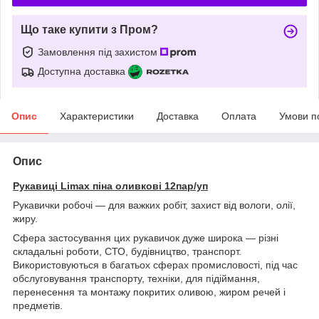
Що таке купити з Пром?
Замовлення під захистом
Доступна доставка
Опис
Характеристики
Доставка
Оплата
Умови п
Опис
Рукавиці Limax піна оливкові 12пар/уп
Рукавички робочі — для важких робіт, захист від вологи, олії,
жиру.
Сфера застосування цих рукавичок дуже широка — різні
складальні роботи, СТО, будівництво, транспорт.
Використовуються в багатьох сферах промисловості, під час
обслуговування транспорту, техніки, для підіймання,
перенесення та монтажу покритих оливою, жиром речей і
предметів.