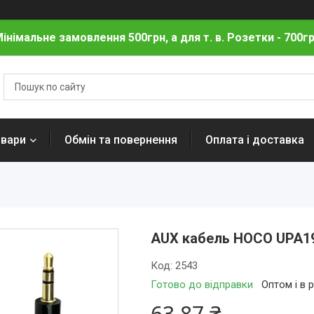
інімальне замовлення 500грн, а для т. в. Розетки - 700г
овари
Обмін та повернення
Оплата і доставка
AUX кабель HOCO UPA19
Код:
2543
Готово до відправки
Оптом і в 
63,87 ₴