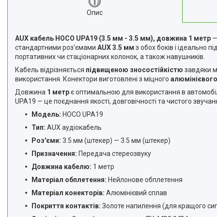
Опис
AUX кабель HOCO UPA19 (3.5 мм - 3.5 мм), довжина 1 метр
—
стандартними роз'ємами
AUX 3.5 мм
з обох боків і ідеально 
портативних чи стаціонарних колонок, а також навушників.
Кабель відрізняється
підвищеною зносостійкістю
завдяки 
використання. Конектори виготовлені з міцного
алюмінієвого
Довжина
1 метр
є оптимальною для використання в автомобіл
UPA19 — це поєднання якості, довговічності та чистого звучан
Модель:
HOCO UPA19
Тип:
AUX аудіокабель
Роз'єми:
3.5 мм (штекер) — 3.5 мм (штекер)
Призначення:
Передача стереозвуку
Довжина кабелю:
1 метр
Матеріал обплетення:
Нейлонове обплетення
Матеріал конекторів:
Алюмінієвий сплав
Покриття контактів:
Золоте напилення (для кращого си