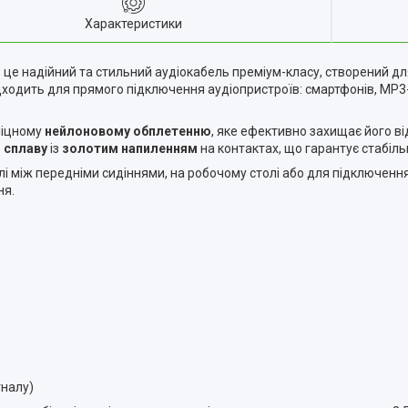
Характеристики
 це надійний та стильний аудіокабель преміум-класу, створений дл
підходить для прямого підключення аудіопристроїв: смартфонів, MP3-
міцному
нейлоновому обплетенню
, яке ефективно захищає його в
 сплаву
із
золотим напиленням
на контактах, що гарантує стабільн
і між передніми сидіннями, на робочому столі або для підключенн
ня.
гналу)