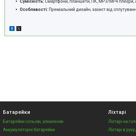
Сумісність:
Смартфони, планшети, ПК, MP3/MP4 плеєри, ав
Особливості:
Преміальний дизайн, захист від сплутування
Батарейки
Ліхтарі
Батарейки сольові, алкалінові
Ліхтарі на го
Аккумуляторні батарейки
Ліхтарі в рук