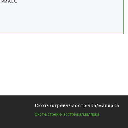
5 мм AUX.
Скотч/стрейч/ізострічка/малярка
Скотч/стрейч/ізострічка/малярка