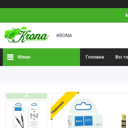
М
KRONA
Меню
Головна
Всі т
Всі товари
Про нас
Відгуки
Новинка