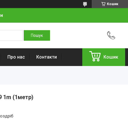
Кошик
рн
Про нас
Контакти
Кошик
 1m (1метр)
роздріб