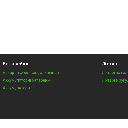
Батарейки
Ліхтарі
Батарейки сольові, алкалінові
Ліхтарі на го
Аккумуляторні батарейки
Ліхтарі в рук
Аккумулятори