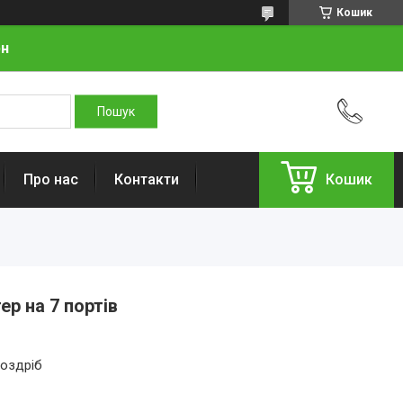
Кошик
рн
Про нас
Контакти
Кошик
р на 7 портів
роздріб