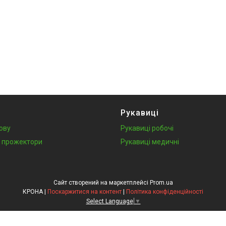
Рукавиці
лову
Рукавиці робочі
у, прожектори
Рукавиці медичні
Сайт створений на маркетплейсі
Prom.ua
КРОНА |
Поскаржитися на контент
|
Політика конфіденційності
Select Language
▼