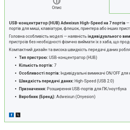
Опис
USB-концентратор (HUB) Adweixun High-Speed на 7 портів
— 
портів для миші, клавіатури, флешок, принтера або інших при
Головна особливість моделі — наявність
індивідуального ви
пристроїв без необхідності фізично виймати їх з хаба, що про
Компактний дизайн та висока швидкість передачі даних робля
Тип пристрою:
USB-концентратор (HUB)
Кількість портів:
7
Особливості портів:
Індивідуальні вимикачі ON/OFF для 
Швидкість передачі даних:
High-Speed (USB 2.0)
Призначення:
Розширення USB-портів для ПК/ноутбука
Виробник (Бренд):
Adweixun (Onyesion)