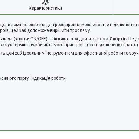
Характеристики
це незамінне рішення для розширення можливостей підключення в
строїв, цей хаб допоможе вирішити проблему.
микача
(кнопки ON/OFF) та
індикатора
для кожного з
7 портів
. Це 
довжує термін служби як самого пристрою, так і підключених ґаджеті
ть цей хаб ідеальним інструментом для ефективної роботи та зручн
кожного порту, Індикація роботи