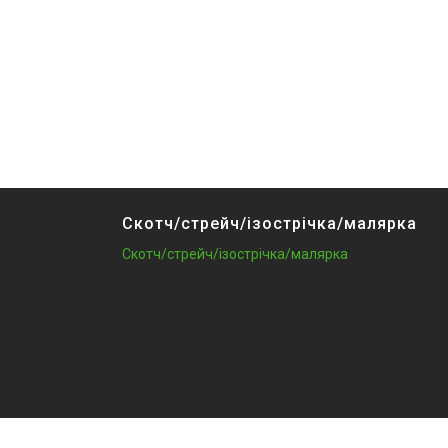
Скотч/стрейч/ізострічка/малярка
Скотч/стрейч/ізострічка/малярка