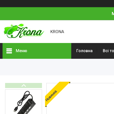
М
KRONA
Меню
Головна
Всі т
Всі товари
Про нас
Відгуки
Новинка