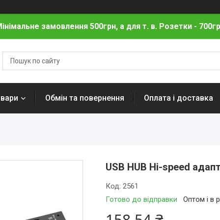
інімальне замовлення 500грн, а для т. в. Розетки - 700г
овари
Обмін та повернення
Оплата і доставка
USB HUB Hi-speed адапте
Код:
2561
Готово до відправки
Оптом і в 
158,54 ₴