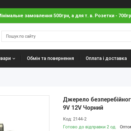
інімальне замовлення 500грн, а для т. в. Розетки - 700г
овари
Обмін та повернення
Оплата і доставка
Джерело безперебійног
9V 12V Чорний
Код:
2144-2
Готово до відправки 2 од.
Оптом