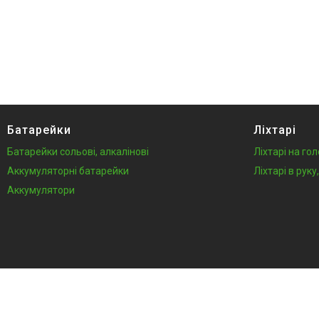
Батарейки
Ліхтарі
Батарейки сольові, алкалінові
Ліхтарі на го
Аккумуляторні батарейки
Ліхтарі в рук
Аккумулятори