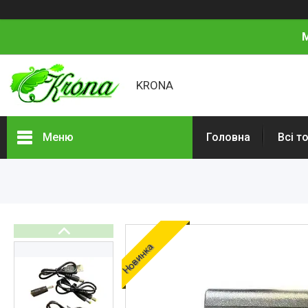
М
KRONA
Меню
Головна
Всі т
Всі товари
Про нас
Відгуки
Новинка