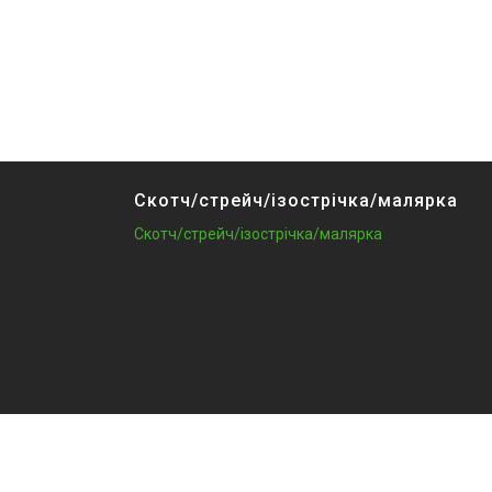
Скотч/стрейч/ізострічка/малярка
Скотч/стрейч/ізострічка/малярка