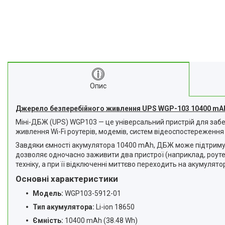
Опис
Джерело безперебійного живлення UPS WGP-103 10400 mAh 
Міні-ДБЖ (UPS) WGP103 — це універсальний пристрій для забе
живлення Wi-Fi роутерів, модемів, систем відеоспостереження 
Завдяки ємності акумулятора 10400 mAh, ДБЖ може підтриму
дозволяє одночасно заживити два пристрої (наприклад, роутер
техніку, а при її відключенні миттєво переходить на акумулятор
Основні характеристики
Модель:
WGP103-5912-01
Тип акумулятора:
Li-ion 18650
Ємність:
10400 mAh (38.48 Wh)