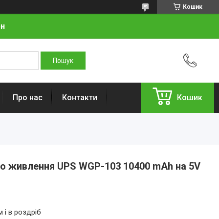
Кошик
рн
Про нас
Контакти
Кошик
о живлення UPS WGP-103 10400 mAh на 5V
 і в роздріб