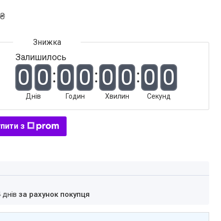
 ₴
Залишилось
0
0
0
0
0
0
0
0
Днів
Годин
Хвилин
Секунд
пити з
4 днів
за рахунок покупця