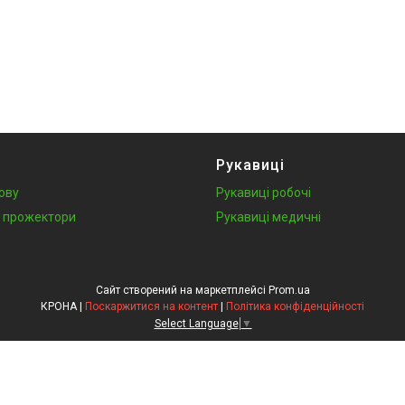
Рукавиці
лову
Рукавиці робочі
у, прожектори
Рукавиці медичні
Сайт створений на маркетплейсі
Prom.ua
КРОНА |
Поскаржитися на контент
|
Політика конфіденційності
Select Language
▼