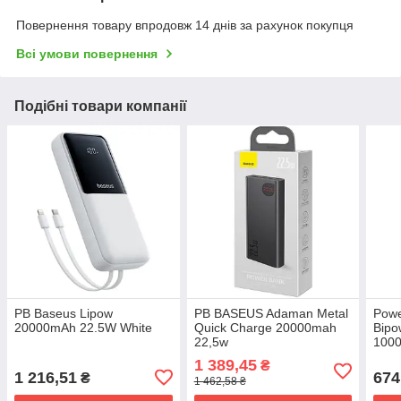
Повернення товару впродовж 14 днів за рахунок покупця
Всі умови повернення
Подібні товари компанії
PB Baseus Lipow
PB BASEUS Adaman Metal
Pow
20000mAh 22.5W White
Quick Charge 20000mah
Bipo
22,5w
100
1 389,45
₴
1 216,51
674
₴
1 462,58 ₴