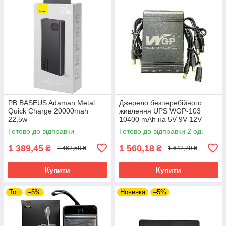
PB BASEUS Adaman Metal
Джерело безперебійного
Quick Charge 20000mah
живлення UPS WGP-103
22,5w
10400 mAh на 5V 9V 12V
Чорний
Готово до відправки
Готово до відправки 2 од.
1 389,45
1 560,18
₴
₴
1 462,58 ₴
1 642,29 ₴
Купити
Купити
Топ
–5%
Новинка
–5%