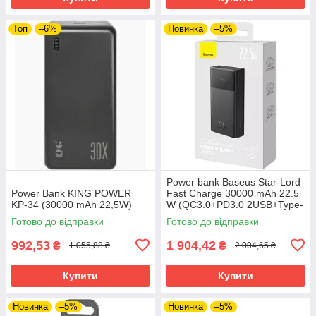
Топ
–6%
Новинка
–5%
Power bank Baseus Star-Lord
Power Bank KING POWER
Fast Charge 30000 mAh 22.5
KP-34 (30000 mAh 22,5W)
W (QC3.0+PD3.0 2USB+Type-
C)
Готово до відправки
Готово до відправки
992,53
1 904,42
₴
₴
1 055,88 ₴
2 004,65 ₴
Купити
Купити
Новинка
–5%
Новинка
–5%