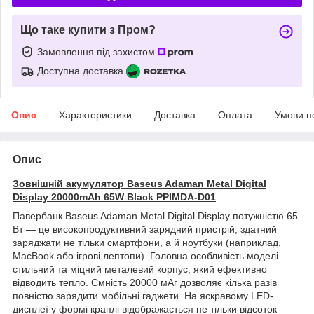
Що таке купити з Пром?
Замовлення під захистом
Доступна доставка
Опис
Характеристики
Доставка
Оплата
Умови п
Опис
Зовнішній акумулятор Baseus Adaman Metal Digital
Display 20000mAh 65W Black PPIMDA-D01
Павербанк Baseus Adaman Metal Digital Display потужністю 65
Вт — це високопродуктивний зарядний пристрій, здатний
заряджати не тільки смартфони, а й ноутбуки (наприклад,
MacBook або ігрові лептопи). Головна особливість моделі —
стильний та міцний металевий корпус, який ефективно
відводить тепло. Ємність 20000 мАг дозволяє кілька разів
повністю зарядити мобільні гаджети. На яскравому LED-
дисплеї у формі краплі відображається не тільки відсоток