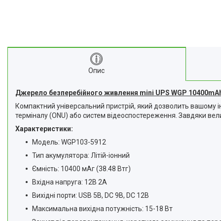
Опис
Джерело безперебійного живлення mini UPS WGP 10400mA
Компактний універсальний пристрій, який дозволить вашому ін
терміналу (ONU) або систем відеоспостереження. Завдяки велик
Характеристики:
Модель: WGP103-5912
Тип акумулятора: Літій-іонний
Ємність: 10400 мАг (38.48 Втг)
Вхідна напруга: 12В 2А
Вихідні порти: USB 5В, DC 9В, DC 12В
Максимальна вихідна потужність: 15-18 Вт