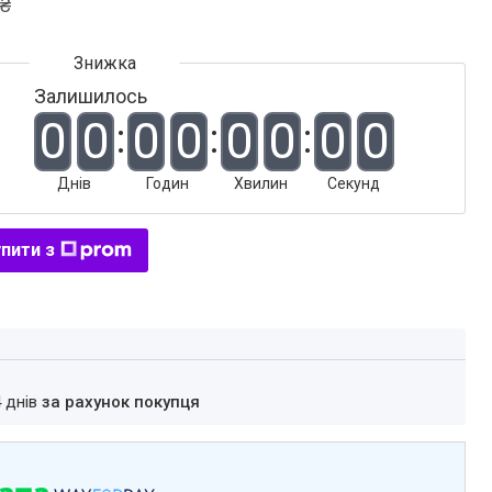
 ₴
Залишилось
0
0
0
0
0
0
0
0
Днів
Годин
Хвилин
Секунд
пити з
4 днів
за рахунок покупця