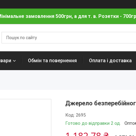
інімальне замовлення 500грн, а для т. в. Розетки - 700г
овари
Обмін та повернення
Оплата і доставка
Джерело безперебійног
Код:
2695
Готово до відправки 2 од.
Оптом
1 182,78 ₴