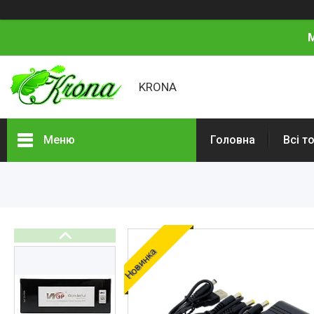
М
KRONA
Меню
Головна
Всі т
Всі товари
Про нас
Відгуки
Новинка