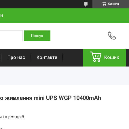
Кошик
рн
Про нас
Контакти
Кошик
о живлення mini UPS WGP 10400mAh
 і в роздріб