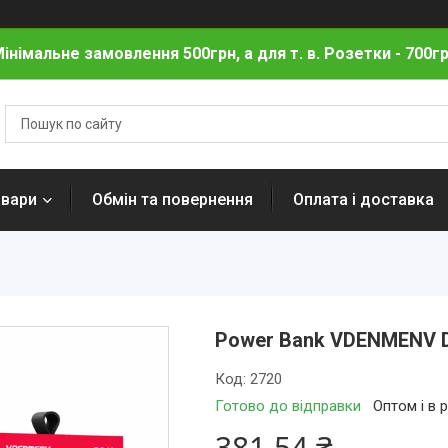
інімальне замовлення 500грн, а для т. в. Розетки - 700г
овари
Обмін та повернення
Оплата і доставка
Power Bank VDENMENV D
Код:
2720
Готово до відправки
Оптом і в 
381,54 ₴