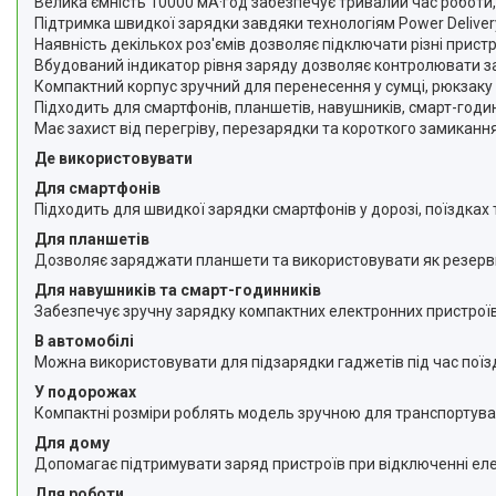
Велика ємність 10000 мА·год забезпечує тривалий час роботи,
Підтримка швидкої зарядки завдяки технологіям Power Deliver
Наявність декількох роз'ємів дозволяє підключати різні прист
Вбудований індикатор рівня заряду дозволяє контролювати за
Компактний корпус зручний для перенесення у сумці, рюкзаку 
Підходить для смартфонів, планшетів, навушників, смарт-годин
Має захист від перегріву, перезарядки та короткого замикання
Де використовувати
Для смартфонів
Підходить для швидкої зарядки смартфонів у дорозі, поїздках
Для планшетів
Дозволяє заряджати планшети та використовувати як резер
Для навушників та смарт-годинників
Забезпечує зручну зарядку компактних електронних пристроїв
В автомобілі
Можна використовувати для підзарядки гаджетів під час поїз
У подорожах
Компактні розміри роблять модель зручною для транспортува
Для дому
Допомагає підтримувати заряд пристроїв при відключенні еле
Для роботи