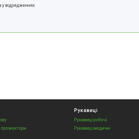
а у відрядженнях.
Рукавиці
лову
Рукавиці робочі
у, прожектори
Рукавиці медичні