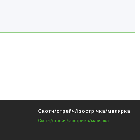
Скотч/стрейч/ізострічка/малярка
Скотч/стрейч/ізострічка/малярка