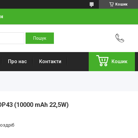
Кошик
рн
Про нас
Контакти
Кошик
P43 (10000 mAh 22,5W)
роздріб