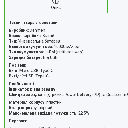
Опис
Технічні характеристики
Виробник:
Denmen
Країна виробник:
Китай
Тип:
Універсальна батарея
Ємність акумулятора:
10000 мА·год
Тип акумулятора:
Li-Pol (літій-полімер)
Зарядка батареї:
Від USB
Роз'єми:
Вхід:
Micro-USB, Type-C
Вихід:
2xUSB, Type-C
Особливості:
Індикатор рівня заряду
Швидка зарядка:
підтримка Power Delivery (PD) та Qualcomm Q
Матеріал корпусу:
пластик
Колір корпусу:
чорний
Максимальна вихідна потужність:
22.5W
Переваги