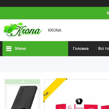
М
KRONA
Меню
Головна
Всі т
Всі товари
Про нас
Відгуки
Топ