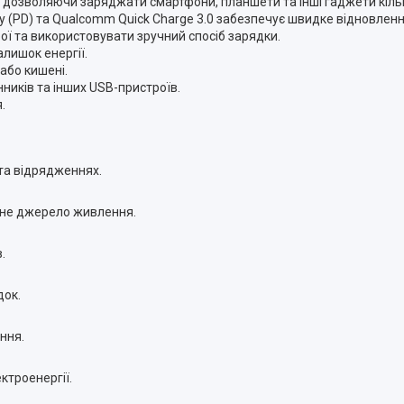
 дозволяючи заряджати смартфони, планшети та інші гаджети кільк
y (PD) та Qualcomm Quick Charge 3.0 забезпечує швидке відновленн
рої та використовувати зручний спосіб зарядки.
лишок енергії.
або кишені.
ників та інших USB-пристроїв.
.
 та відрядженнях.
вне джерело живлення.
.
док.
ння.
ктроенергії.