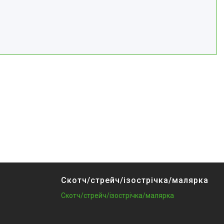
Скотч/стрейч/ізострічка/малярка
Скотч/стрейч/ізострічка/малярка