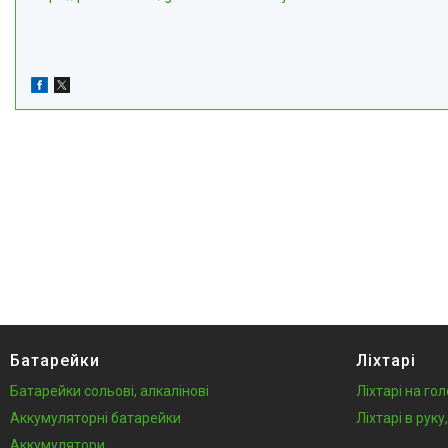
Батарейки
Ліхтарі
Батарейки сольові, алкалінові
Ліхтарі на го
Аккумуляторні батарейки
Ліхтарі в рук
Аккумулятори