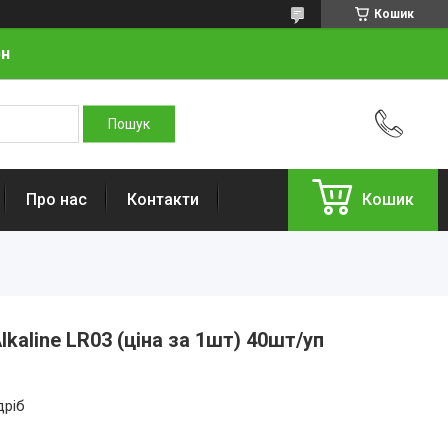
Кошик
рн
Про нас
Контакти
Кошик
kaline LR03 (ціна за 1шт) 40шт/уп
дріб