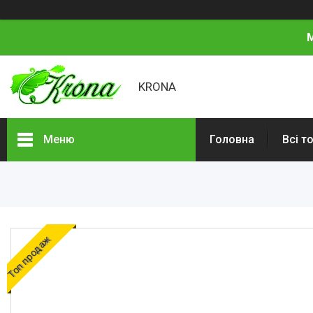
М
KRONA
Меню
Головна
Всі т
Всі товари
Про нас
Відгуки
Топ продаж