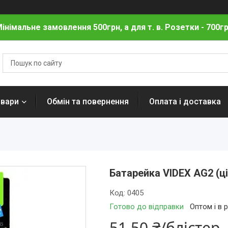
інімальне замовлення 500грн, а для т. в. Розетки - 700г
овари
Обмін та повернення
Оплата і доставка
Батарейка VIDEX AG2 (ці
Код:
0405
Готово до відправки
Оптом і в 
51,50 ₴/блістер