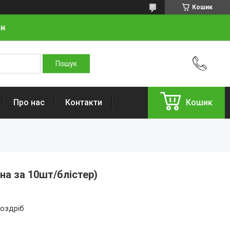
Кошик
рн
Про нас
Контакти
Кошик
на за 10шт/блістер)
роздріб