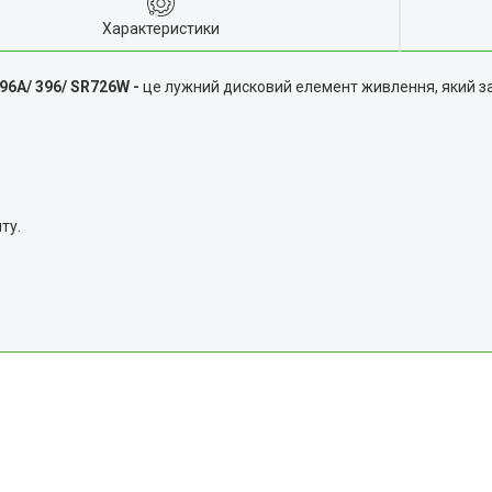
Характеристики
P96A/ 396/ SR726W -
це лужний дисковий елемент живлення, який за
ту.