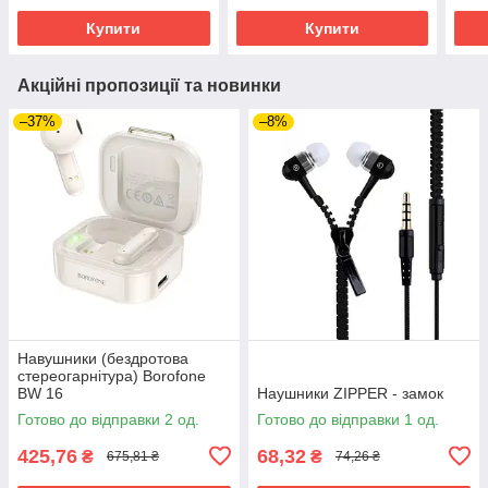
Купити
Купити
Акційні пропозиції та новинки
–37%
–8%
Навушники (бездротова
стереогарнітура) Borofone
BW 16
Наушники ZIPPER - замок
Готово до відправки 2 од.
Готово до відправки 1 од.
425,76
68,32
₴
₴
675,81 ₴
74,26 ₴