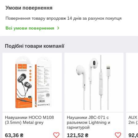
Умови повернення
Повернення товару впродовж 14 днів за рахунок покупця
Всі умови повернення
Подібні товари компанії
Навушники HOCO M108
Наушники JBC-071 с
AUX
(3.5mm) Metal grey
разъемом Lightning и
2m (
гарнитурой
63,36
121,52
92,
₴
₴