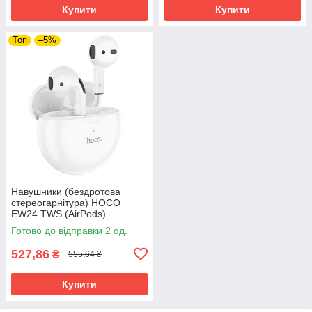
Купити
Купити
Топ
–5%
Навушники (бездротова
стереогарнітура) HOCO
EW24 TWS (AirPods)
Готово до відправки 2 од.
527,86
₴
555,64 ₴
Купити