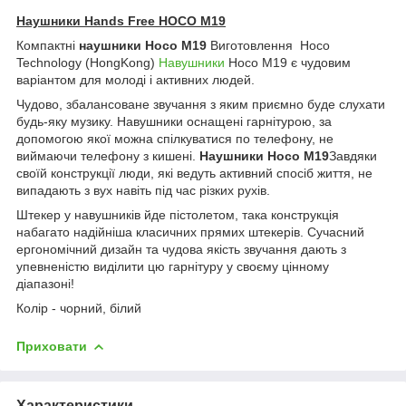
Наушники Hands Free HOCO M19
Компактні
наушники Hoco M19
Виготовлення Hoco
Technology (HongKong)
Навушники
Hoco M19 є чудовим
варіантом для молоді і активних людей.
Чудово, збалансоване звучання з яким приємно буде слухати
будь-яку музику. Навушники оснащені гарнітурою, за
допомогою якої можна спілкуватися по телефону, не
виймаючи телефону з кишені.
Наушники Hoco M19
Завдяки
своїй конструкції люди, які ведуть активний спосіб життя, не
випадають з вух навіть під час різких рухів.
Штекер у навушників йде пістолетом, така конструкція
набагато надійніша класичних прямих штекерів. Сучасний
ергономічний дизайн та чудова якість звучання дають з
упевненістю виділити цю гарнітуру у своєму цінному
діапазоні!
Колір - чорний, білий
Приховати
Характеристики