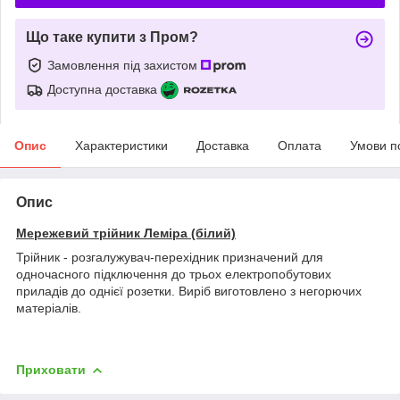
Що таке купити з Пром?
Замовлення під захистом
Доступна доставка
Опис
Характеристики
Доставка
Оплата
Умови п
Опис
Мережевий трійник Леміра (білий)
Трійник - розгалужувач-перехідник призначений для
одночасного підключення до трьох електропобутових
приладів до однієї розетки. Виріб виготовлено з негорючих
матеріалів.
Приховати