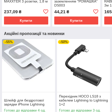
MAXXTER 3 розетки, 1,8 м
заземленням "РОМАШКА"
RABL
DS003
3м 
237,09
44,21
165
₴
₴
Купити
Купити
Акційні пропозиції та новинки
–55%
–50%
Перехідник HOCO LS18 з
Шлейф для бездротової
кабелем Lightning to Lightning
зарядки iPhone Lightning
1+2
Готово до відправки 4 од.
Готово до відправки 3 од.