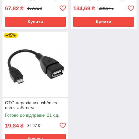
67,82
134,69
₴
₴
150,71 ₴
269,37 ₴
Купити
Купити
–45%
OTG перехідник usb/micro
usb з кабелем
Готово до відправки 21 од.
19,84
₴
36,07 ₴
Купити