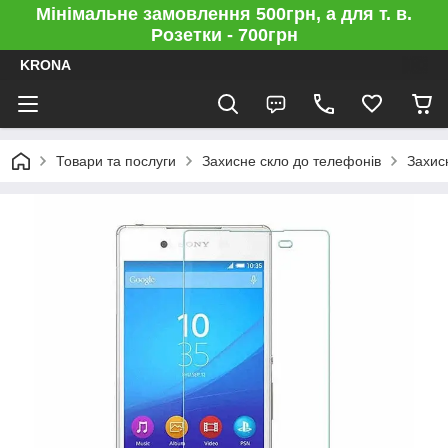
Мінімальне замовлення 500грн, а для т. в.
Розетки - 700грн
KRONA
Товари та послуги
Захисне скло до телефонів
Захис