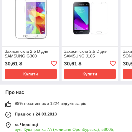
Захисні скла 2,5 D для
Захисні скла 2,5 D для
Захи
SAMSUNG G360
SAMSUNG J105
SON
30,61
30,61
30,
₴
₴
Купити
Купити
Про нас
99% позитивних з 1224 відгуків за рік
Працює з 24.03.2013
м. Чернівці
вул. Кушніренка 7А (колишня Оренбурзька), 58005,